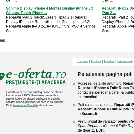
Gsm ...
Gsm ...
Schimb Display iPhone 4 Montez Display iPhone 3G
Reparatii iPad 2 Di
Glassez Touch iPhone ...
iPad 2 ...
Reparatii iPad 2 TouchSCreeN +Ipad 2,1 ReparatiI
Reparatii iPad 2 T
Display iPhone 4 Reparatii Ipod 4 Geam Iphone 3Gs
Display iPhone 4 R
Reparatii Apple IPAD 2/1 IPHONE 4/3/2 IPOD 4 Service
Reparatii Apple IP
Gsm ...
Gsm ...
mic
Companii
Produse
Anunturi
Director web
Pe aceasta pagina poti 
Accesezi detaliile anuntului
Repar
Reparatii iPhone 4 Folie Rupta T
contactezi persoana care l-a public
e-oferta.ro ® este un catalog online de afaceri,
fondat in anul 2005. Produsele, serviciile si
intermediari.
oportunitatile de afaceri publicate in paginile
noastre apartin persoanelor care le-au publicat.
Poti sa comanzi direct
Reparatii 
Cititi
Termenii si Conditiile
de utilizare.
Reparatii iPhone 4 Folie Rupta T
in Bucuresti.
Pretul afisat de vanzator pentru
Re
Spart Reparatii iPhone 4 Folie Rup
de doar 11 EUR.