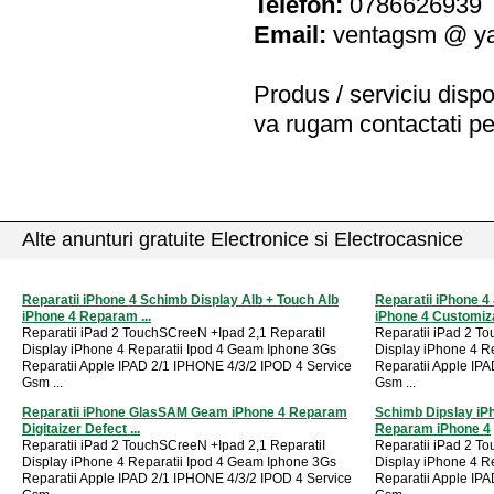
Telefon:
0786626939
Email:
ventagsm @ y
Produs / serviciu
dispo
va rugam contactati pe
Alte anunturi gratuite Electronice si Electrocasnice
Reparatii iPhone 4 Schimb Display Alb + Touch Alb
Reparatii iPhone 4
iPhone 4 Reparam ...
iPhone 4 Customiza
Reparatii iPad 2 TouchSCreeN +Ipad 2,1 ReparatiI
Reparatii iPad 2 T
Display iPhone 4 Reparatii Ipod 4 Geam Iphone 3Gs
Display iPhone 4 R
Reparatii Apple IPAD 2/1 IPHONE 4/3/2 IPOD 4 Service
Reparatii Apple IP
Gsm ...
Gsm ...
Reparatii iPhone GlasSAM Geam iPhone 4 Reparam
Schimb Dipslay iP
Digitaizer Defect ...
Reparam iPhone 4
Reparatii iPad 2 TouchSCreeN +Ipad 2,1 ReparatiI
Reparatii iPad 2 T
Display iPhone 4 Reparatii Ipod 4 Geam Iphone 3Gs
Display iPhone 4 R
Reparatii Apple IPAD 2/1 IPHONE 4/3/2 IPOD 4 Service
Reparatii Apple IP