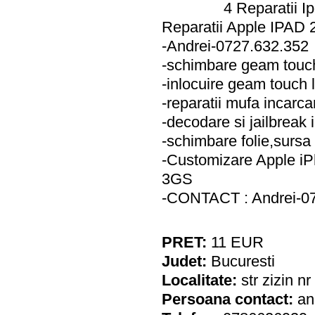
4 Reparatii 
Reparatii Apple IPAD 
-Andrei-0727.632.352
-schimbare geam touch
-inlocuire geam touch 
-reparatii mufa incarc
-decodare si jailbreak
-schimbare folie,sursa
-Customizare Apple iP
3GS
-CONTACT : Andrei-0
PRET:
11
EUR
Judet:
Bucuresti
Localitate:
str zizin n
Persoana contact:
an