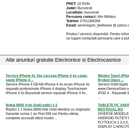
PRET:
10
RON
Judet:
Bucuresti
Localitate:
bucuresti
Persoana contact:
Alin Militaru
Telefon:
0761289289
Email:
servicegsm_telefoane @ yahoo
Produs / serviciu
disponibil
. Pentru info
va rugam contactati persoana care a pub
Alte anunturi gratuite Electronice si Electrocasnice
Service iPhone 4s 3gs carcasa iPhone 4 4s capac
Montez Touch iPho
spate iPhone 4 ...
Broken Glass ...
Service iPhone 4 GEAM iPhone 4 4s ecran iPhone 4s
Service GSM Apple 
reparatii profesionale iPhone 4 display Touchscreen
www.iServiceGsm.ro 
iPhone 4 4s Bucuresti service reparatii iPhone 4 4s ...
iPOD 4 - Reparatii 
...
Nokia 8800 Arte Gold,replici 1:1
TABLETE PC ANDR
Replici 1:1 Nokia 8800 Arte Gold identice cu originalul.
BESTDUAL.RO
Garantie scrisa 1 an Pret:399 ron Pentru oferta
DIVERSE MODELE 
completa accesati siteul nostru ...
ANDROID PUTETI G
FLYTOUCH 2,3,4,5
DISPLAY CAPACITIV