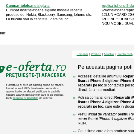
Cumpar telefoane sigilate
replica iphone 5 dua
Cumpar doar telefoane sigilate modele recente
www.telefoanerepl
produse de: Nokia, Blackberry, Samsung, Iphone etc.
12LUNI+CARD 2GB
La bucata sau la cantitate. Plata pe loc. ...
IPHONE 5 DUALSIM
NOU MODEL DUAL S
mic
Companii
Produse
Anunturi
Director web
Pe aceasta pagina poti 
Accesezi detaliile anuntului
Repar
fisurat iPhone 4 digitizer iPhone
reparatii pe loc
si contactezi pers
e-oferta.ro ® este un catalog online de afaceri,
fondat in anul 2005. Produsele, serviciile si
direct, fara intermediari.
oportunitatile de afaceri publicate in paginile
noastre apartin persoanelor care le-au publicat.
Poti sa comanzi direct
Reparatii 
Cititi
Termenii si Conditiile
de utilizare.
fisurat iPhone 4 digitizer iPhone
reparatii pe loc
, care este in Bucur
Pretul afisat de vanzator pentru
Re
ecran fisurat iPhone 4 digitizer iPh
RON.
Cauti firme care ofera produse sau 