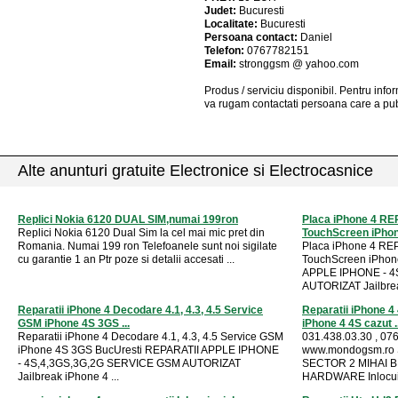
Judet:
Bucuresti
Localitate:
Bucuresti
Persoana contact:
Daniel
Telefon:
0767782151
Email:
stronggsm @ yahoo.com
Produs / serviciu
disponibil
. Pentru info
va rugam contactati persoana care a pub
Alte anunturi gratuite Electronice si Electrocasnice
Replici Nokia 6120 DUAL SIM,numai 199ron
Placa iPhone 4 RE
Replici Nokia 6120 Dual Sim la cel mai mic pret din
TouchScreen iPhone
Romania. Numai 199 ron Telefoanele sunt noi sigilate
Placa iPhone 4 RE
cu garantie 1 an Ptr poze si detalii accesati ...
TouchScreen iPhon
APPLE IPHONE - 4
AUTORIZAT Jailbrea
Reparatii iPhone 4 Decodare 4.1, 4.3, 4.5 Service
Reparatii iPhone 4 
GSM iPhone 4S 3GS ...
iPhone 4 4S cazut ..
Reparatii iPhone 4 Decodare 4.1, 4.3, 4.5 Service GSM
031.438.03.30 , 076
iPhone 4S 3GS BucUresti REPARATII APPLE IPHONE
www.mondogsm.ro
- 4S,4,3GS,3G,2G SERVICE GSM AUTORIZAT
SECTOR 2 MIHAI BR
Jailbreak iPhone 4 ...
HARDWARE Inlocuir