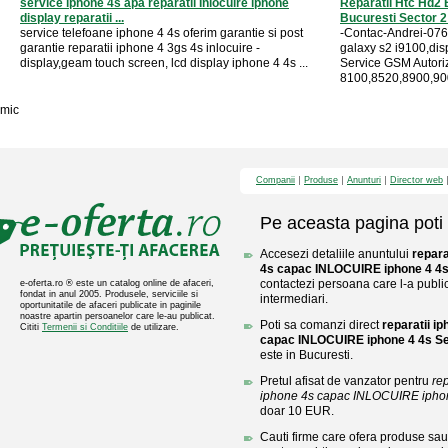
service iphone 4s apa reparatii Inlocuire iphone
Reparatii Htc Hd2 
display reparatii ...
Bucuresti Sector 2 
service telefoane iphone 4 4s oferim garantie si post
-Contac-Andrei-076
garantie reparatii iphone 4 3gs 4s inlocuire -
galaxy s2 i9100,disp
display,geam touch screen, lcd display iphone 4 4s ...
Service GSM Autori
8100,8520,8900,900
mic
Companii
Produse
Anunturi
Director web
Pe aceasta pagina poti 
Accesezi detaliile anuntului
repara
4s capac INLOCUIRE iphone 4 4s
contactezi persoana care l-a public
e-oferta.ro ® este un catalog online de afaceri,
fondat in anul 2005. Produsele, serviciile si
intermediari.
oportunitatile de afaceri publicate in paginile
noastre apartin persoanelor care le-au publicat.
Poti sa comanzi direct
reparatii i
Cititi
Termenii si Conditiile
de utilizare.
capac INLOCUIRE iphone 4 4s Se
este in Bucuresti.
Pretul afisat de vanzator pentru
rep
iphone 4s capac INLOCUIRE iphone
doar 10 EUR.
Cauti firme care ofera produse sau 