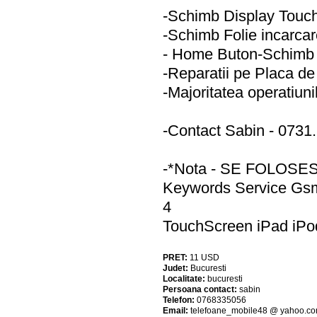
-Schimb Display Touc
-Schimb Folie incarca
- Home Buton-Schimb 
-Reparatii pe Placa d
-Majoritatea operatiuni
-Contact Sabin - 0731
-*Nota - SE FOLOS
Keywords Service Gsm
4
TouchScreen iPad iPo
PRET:
11
USD
Judet:
Bucuresti
Localitate:
bucuresti
Persoana contact:
sabin
Telefon:
0768335056
Email:
telefoane_mobile48 @ yahoo.c