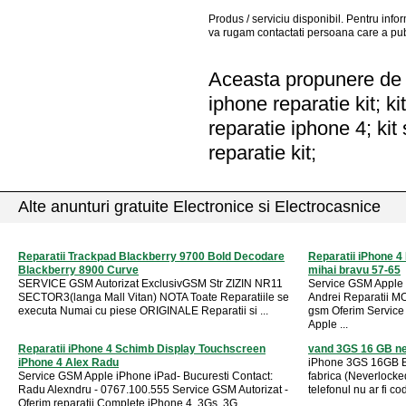
Produs / serviciu
disponibil
. Pentru info
va rugam contactati persoana care a pub
Aceasta propunere de a
iphone reparatie kit; ki
reparatie iphone 4; kit
reparatie kit;
Alte anunturi gratuite Electronice si Electrocasnice
Reparatii Trackpad Blackberry 9700 Bold Decodare
Reparatii iPhone 4
Blackberry 8900 Curve
mihai bravu 57-65
SERVICE GSM Autorizat ExclusivGSM Str ZIZIN NR11
Service GSM Apple 
SECTOR3(langa Mall Vitan) NOTA Toate Reparatiile se
Andrei Reparatii 
executa Numai cu piese ORIGINALE Reparatii si ...
gsm Oferim Servic
Apple ...
Reparatii iPhone 4 Schimb Display Touchscreen
vand 3GS 16 GB nev
iPhone 4 Alex Radu
iPhone 3GS 16GB B
Service GSM Apple iPhone iPad- Bucuresti Contact:
fabrica (Neverlocked
Radu Alexndru - 0767.100.555 Service GSM Autorizat -
telefonul nu ar fi cod
Oferim reparatii Complete iPhone 4, 3Gs, 3G, ...