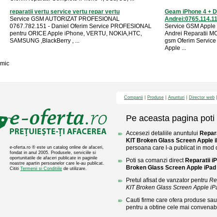
reparatii vertu service vertu repar vertu
Geam iPhone 4 + Di
Service GSM AUTORIZAT PROFESIONAL
Andrei:0765.114.1
0767.782.151 - Daniel Oferim Service PROFESIONAL
Service GSM Apple 
pentru ORICE Apple iPhone, VERTU, NOKIA,HTC,
Andrei Reparatii 
SAMSUNG ,BlackBerry , ...
gsm Oferim Servic
Apple ...
mic
Companii
Produse
Anunturi
Director web
Pe aceasta pagina poti 
Accesezi detaliile anuntului
Repara
KIT Broken Glass Screen Apple 
persoana care l-a publicat in mod di
e-oferta.ro ® este un catalog online de afaceri,
fondat in anul 2005. Produsele, serviciile si
oportunitatile de afaceri publicate in paginile
Poti sa comanzi direct
Reparatii i
noastre apartin persoanelor care le-au publicat.
Broken Glass Screen Apple iPad
Cititi
Termenii si Conditiile
de utilizare.
Pretul afisat de vanzator pentru
Re
KIT Broken Glass Screen Apple i
Cauti firme care ofera produse sau 
pentru a obtine cele mai convenabi