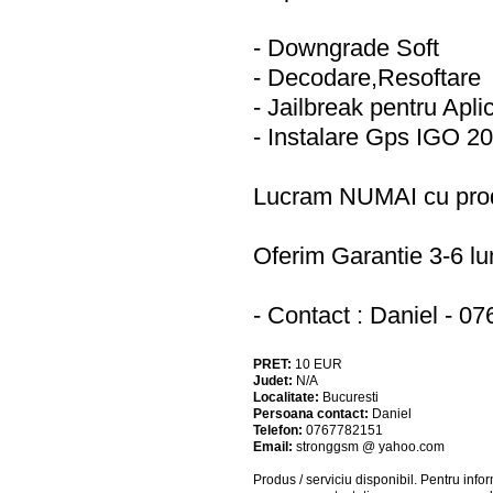
- Downgrade Soft
- Decodare,Resoftare
- Jailbreak pentru Aplic
- Instalare Gps IGO 2
Lucram NUMAI cu prod
Oferim Garantie 3-6 lun
- Contact : Daniel - 0
PRET:
10
EUR
Judet:
N/A
Localitate:
Bucuresti
Persoana contact:
Daniel
Telefon:
0767782151
Email:
stronggsm @ yahoo.com
Produs / serviciu
disponibil
. Pentru info