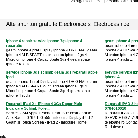
va rugam contactati persoana care a pub
Alte anunturi gratuite Electronice si Electrocasnice
iphone 4 repair service iphone 3gs iphone 4
geam iphone 4 pret
reparatie
geam iphone 4 pre
geam iphone 4 pret Display iphone 4 ORIGINAL geam
iphone 4 ALB SPART
iphone 4 ALB SPART touch screen iphone 3gs 4
Microfon iphone 4 
Microfon iphone 4 Capac Spate 3gs 4 geam spate
iphone 4 sticla ...
iphone 4 sticla ...
service iphone 3gs schimb geam 3gs reparatii apple
service service i
ipod
iphone 4
geam iphone 4 pret Display iphone 4 ORIGINAL geam
geam iphone 4 pre
iphone 4 ALB SPART touch screen iphone 3gs 4
iphone 4 ALB SPART
Microfon iphone 4 Capac Spate 3gs 4 geam spate
Microfon iphone 4 
iphone 4 sticla ...
iphone 4 sticla ...
Reparatii iPad 2 + iPhone 4 3Gs Repar Mufa
Reparatii iPAD 2 h
Incarcare Schimb Folie ...
0784610610
Service GSM Apple iPhone iPad- Bucuresti Contact:
Reparatii iPAD 2 h
Alex Radu - 0767.100.555 - inlocuire Display iPad 2
SERVICE GSM MULT
Geam si Touch Screen - iPad 2 - inlocuire Home ...
telefoane.ro Conta
Radulescu ...
mic