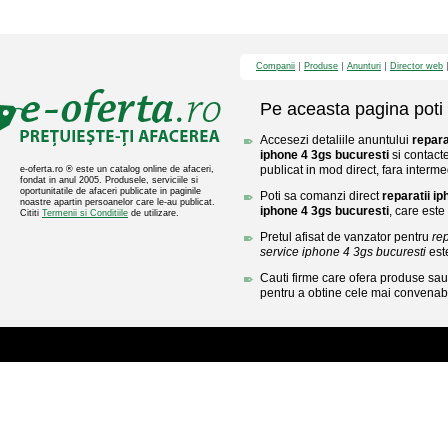
Companii
Produse
Anunturi
Director web
Pe aceasta pagina poti 
Accesezi detaliile anuntului
repara
iphone 4 3gs bucuresti
si contact
publicat in mod direct, fara interme
e-oferta.ro ® este un catalog online de afaceri,
fondat in anul 2005. Produsele, serviciile si
oportunitatile de afaceri publicate in paginile
Poti sa comanzi direct
reparatii i
noastre apartin persoanelor care le-au publicat.
iphone 4 3gs bucuresti
, care este
Cititi
Termenii si Conditiile
de utilizare.
Pretul afisat de vanzator pentru
rep
service iphone 4 3gs bucuresti
est
Cauti firme care ofera produse sau 
pentru a obtine cele mai convenabi