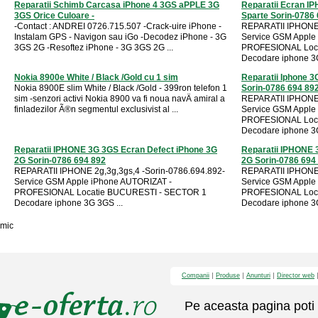
Reparatii Schimb Carcasa iPhone 4 3GS aPPLE 3G
Reparatii Ecran I
3GS Orice Culoare -
Sparte Sorin-0786
-Contact : ANDREI 0726.715.507 -Crack-uire iPhone -
REPARATII IPHONE 
Instalam GPS - Navigon sau iGo -Decodez iPhone - 3G
Service GSM Apple
3GS 2G -Resoftez iPhone - 3G 3GS 2G ...
PROFESIONAL Loc
Decodare iphone 3G
Nokia 8900e White / Black /Gold cu 1 sim
Reparatii Iphone 
Nokia 8900E slim White / Black /Gold - 399ron telefon 1
Sorin-0786 694 89
sim -senzori activi Nokia 8900 va fi noua navÄ amiral a
REPARATII IPHONE 
finladezilor Ã®n segmentul exclusivist al ...
Service GSM Apple
PROFESIONAL Loc
Decodare iphone 3G
Reparatii IPHONE 3G 3GS Ecran Defect iPhone 3G
Reparatii IPHONE 
2G Sorin-0786 694 892
2G Sorin-0786 694
REPARATII IPHONE 2g,3g,3gs,4 -Sorin-0786.694.892-
REPARATII IPHONE 
Service GSM Apple iPhone AUTORIZAT -
Service GSM Apple
PROFESIONAL Locatie BUCURESTI - SECTOR 1
PROFESIONAL Loc
Decodare iphone 3G 3GS ...
Decodare iphone 3G
mic
Companii
Produse
Anunturi
Director web
Pe aceasta pagina poti 