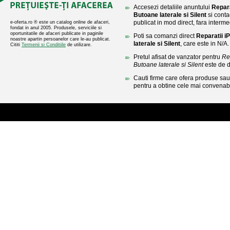
Accesezi detaliile anuntului
Repara
Butoane laterale si Silent
si conta
publicat in mod direct, fara interme
e-oferta.ro ® este un catalog online de afaceri,
fondat in anul 2005. Produsele, serviciile si
oportunitatile de afaceri publicate in paginile
Poti sa comanzi direct
Reparatii 
noastre apartin persoanelor care le-au publicat.
laterale si Silent
, care este in N/A.
Cititi
Termenii si Conditiile
de utilizare.
Pretul afisat de vanzator pentru
Re
Butoane laterale si Silent
este de 
Cauti firme care ofera produse sau 
pentru a obtine cele mai convenabi