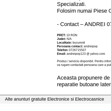
Specializati.
Folosim numai Piese
- Contact – ANDREI 0
PRET:
10
RON
Judet:
N/A
Localitate:
bucuresti
Persoana contact:
andreipop
Telefon:
0726715507
Email:
andreipop123 @ yahoo.com
Produs / serviciu
disponibil
. Pentru info
va rugam contactati persoana care a pub
Aceasta propunere de a
reparatie butoane later
Alte anunturi gratuite Electronice si Electrocasnice