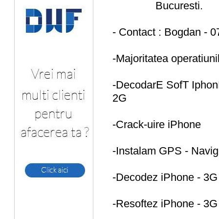
Bucuresti.
- Contact : Bogdan - 
-Majoritatea operatiuni
-DecodarE SofT IphonE
2G
-Crack-uire iPhone
-Instalam GPS - Navi
-Decodez iPhone - 3
-Resoftez iPhone - 3