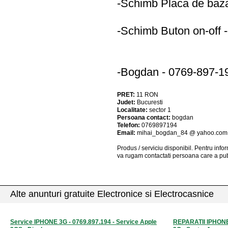
-Schimb Placa de baz
-Schimb Buton on-off
-Bogdan - 0769-897-1
PRET:
11
RON
Judet:
Bucuresti
Localitate:
sector 1
Persoana contact:
bogdan
Telefon:
0769897194
Email:
mihai_bogdan_84 @ yahoo.com
Produs / serviciu
disponibil
. Pentru info
va rugam contactati persoana care a pub
Alte anunturi gratuite Electronice si Electrocasnice
Service IPHONE 3G - 0769.897.194 - Service Apple
REPARATII IPHONE 