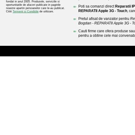
fondat in anul 2005. Produsele, serviciile si
oportunitatile de afaceri publicate in paginile
Poti sa comanzi direct
Reparatii 
noastre apartin persoanelor care le-au publicat.
REPARATII Apple 3G - Touch
, car
Cititi
Termenii si Conditiile
de utilizare.
Pretul afisat de vanzator pentru
Re
Bogdan - REPARATII Apple 3G - T
Cauti firme care ofera produse sau 
pentru a obtine cele mai convenabi