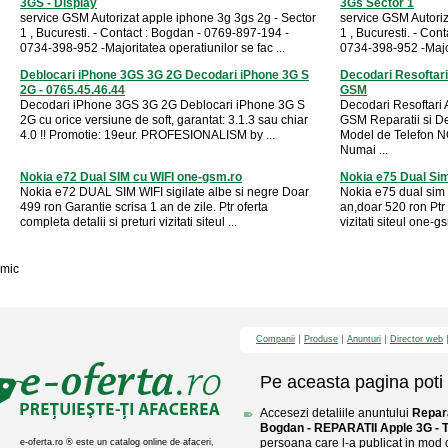
3GS - Display
3Gs Sector 1
service GSM Autorizat apple iphone 3g 3gs 2g - Sector
service GSM Autoriz
1 , Bucuresti. - Contact : Bogdan - 0769-897-194 -
1 , Bucuresti. - Con
0734-398-952 -Majoritatea operatiunilor se fac ...
0734-398-952 -Majori
Deblocari iPhone 3GS 3G 2G Decodari iPhone 3G S
Decodari Resoftari
2G - 0765.45.46.44
GSM
Decodari iPhone 3GS 3G 2G Deblocari iPhone 3G S
Decodari Resoftari
2G cu orice versiune de soft, garantat: 3.1.3 sau chiar
GSM Reparatii si D
4.0 !! Promotie: 19eur. PROFESIONALISM by ...
Model de Telefon N
Numai ...
Nokia e72 Dual SIM cu WIFI one-gsm.ro
Nokia e75 Dual Sim
Nokia e72 DUAL SIM WIFI sigilate albe si negre Doar
Nokia e75 dual sim c
499 ron Garantie scrisa 1 an de zile. Ptr oferta
an,doar 520 ron Ptr 
completa detalii si preturi vizitati siteul ...
vizitati siteul one-g
mic
Companii
Produse
Anunturi
Director web
Pe aceasta pagina poti 
Accesezi detaliile anuntului
Repar
Bogdan - REPARATII Apple 3G - 
persoana care l-a publicat in mod di
e-oferta.ro ® este un catalog online de afaceri,