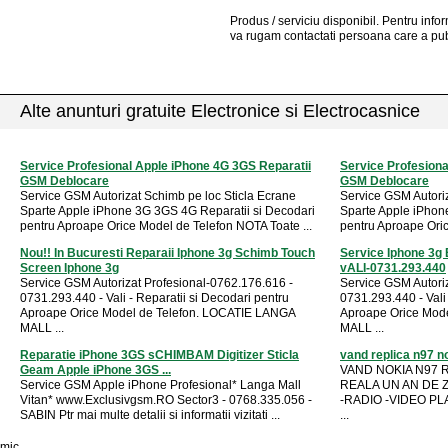
Produs / serviciu
disponibil
. Pentru info
va rugam contactati persoana care a pub
Alte anunturi gratuite Electronice si Electrocasnice
Service Profesional Apple iPhone 4G 3GS Reparatii
Service Profesiona
GSM Deblocare
GSM Deblocare
Service GSM Autorizat Schimb pe loc Sticla Ecrane
Service GSM Autoriz
Sparte Apple iPhone 3G 3GS 4G Reparatii si Decodari
Sparte Apple iPhon
pentru Aproape Orice Model de Telefon NOTA Toate ...
pentru Aproape Oric
Nou!! In Bucuresti Reparaii Iphone 3g Schimb Touch
Service Iphone 3g 
Screen Iphone 3g
vALI-0731.293.440
Service GSM Autorizat Profesional-0762.176.616 -
Service GSM Autori
0731.293.440 - Vali - Reparatii si Decodari pentru
0731.293.440 - Vali 
Aproape Orice Model de Telefon. LOCATIE LANGA
Aproape Orice Mod
MALL ...
MALL ...
Reparatie iPhone 3GS sCHIMBAM Digitizer Sticla
vand replica n97 nok
Geam Apple iPhone 3GS ...
VAND NOKIA N97 
Service GSM Apple iPhone Profesional* Langa Mall
REALA UN AN DE Z
Vitan* www.Exclusivgsm.RO Sector3 - 0768.335.056 -
-RADIO -VIDEO PL
SABIN Ptr mai multe detalii si informatii vizitati ...
...
mic