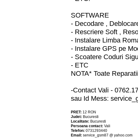
SOFTWARE
- Decodare , Deblocare
- Rescriere Soft , Reso
- Instalare Limba Rom
- Instalare GPS pe Mo
- Scoatere Coduri Sigu
- ETC
NOTA* Toate Reparati
-Contact Vali - 0762.1
sau Id Mess: service
PRET:
12
RON
Judet:
Bucuresti
Localitate:
Bucuresti
Persoana contact:
Vali
Telefon:
0731293440
Email:
service_gsm87 @ yahoo.com