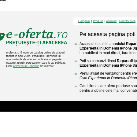
Companii
Produse
Anunturi
Director web
Pe aceasta pagina poti 
Accesezi detaliile anuntului
Repar
Experienta In Domeniu IPhone 3g
l-a publicat in mod direct, fara inte
e-oferta.ro ® este un catalog online de afaceri,
fondat in anul 2005. Produsele, serviciile si
oportunitatile de afaceri publicate in paginile
Poti sa comanzi direct
Reparatii 
noastre apartin persoanelor care le-au publicat.
Experienta In Domeniu IPhone 3g
Cititi
Termenii si Conditiile
de utilizare.
Pretul afisat de vanzator pentru
Re
Gsm Experienta In Domeniu IPhon
Cauti firme care ofera produse sau 
pentru a obtine cele mai convenabi