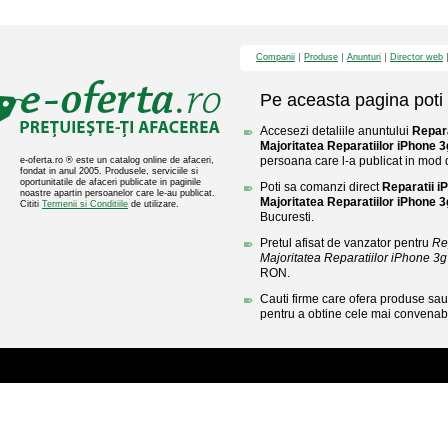
Companii
Produse
Anunturi
Director web
Pe aceasta pagina poti 
Accesezi detaliile anuntului
Repar
Majoritatea Reparatiilor iPhone 
persoana care l-a publicat in mod di
e-oferta.ro ® este un catalog online de afaceri,
fondat in anul 2005. Produsele, serviciile si
oportunitatile de afaceri publicate in paginile
Poti sa comanzi direct
Reparatii 
noastre apartin persoanelor care le-au publicat.
Majoritatea Reparatiilor iPhone 
Cititi
Termenii si Conditiile
de utilizare.
Bucuresti.
Pretul afisat de vanzator pentru
Re
Majoritatea Reparatiilor iPhone 3
RON.
Cauti firme care ofera produse sau 
pentru a obtine cele mai convenabi