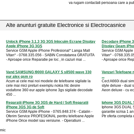
va rugam contactati persoana care a pub
Alte anunturi gratuite Electronice si Electrocasnice
Unlock iPhone 3.1.3 3G 3GS Inlocuim Ecrane Display
Decodare iPhone 3
Apple iPhone 3G 3GS
Display Geam iPh
Service GSM Apple iPhone Profesional* Langa Mall
Service GSM Apple 
Vitan* - 0768.335.056 - SABIN Constatarea GRATUITA
Vitan* - 0768.335.
- Aproape orice Reparatie pe loc , in cazuri mai ...
- Aproape orice Repar
Vand SAMSUNG I9000 GALAXY S s8500 wave 330
Vanzari Telefoane m
eur alex gsm ro
...
Acum ai cele mai noi modele de telefoane sigilate la
Cect A660i dual sim
cele mai mici preturi exemplu nokia htc desire
style deluxe - dual
vodafone 360 eur apple iphone 3gs sigilate decodate
Aeon deluxe - cu ec
450 ...
Reparatii iPhone 3G 3GS de Hard / Soft Reparatii
Iphone 3GS DUAL S
iPhone 3GS 3G de Soft
Iphone 3GS DUAL SIM
Service GSM Apple iPhone - 0765.848.374 - Catalin -
garantie scrisa 1 a
Oferim Service PROFESIONAL pentru telefoane Apple
Ptr oferta completa de
iPhone Orice model sau versiune. - Operatiuni ...
mic