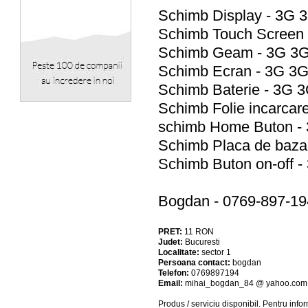
Schimb Display - 3G
Schimb Touch Screen
Schimb Geam - 3G 3
Schimb Ecran - 3G 3
Schimb Baterie - 3G 
Schimb Folie incarca
schimb Home Buton -
Schimb Placa de baz
Schimb Buton on-off 
Bogdan - 0769-897-19
PRET:
11
RON
Judet:
Bucuresti
Localitate:
sector 1
Persoana contact:
bogdan
Telefon:
0769897194
Email:
mihai_bogdan_84 @ yahoo.com
Produs / serviciu
disponibil
. Pentru info