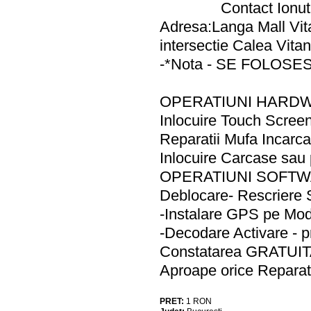
Contact Ionu
Adresa:Langa Mall Vit
intersectie Calea Vita
-*Nota - SE FOLOS
OPERATIUNI HARD
Inlocuire Touch Scree
Reparatii Mufa Incar
Inlocuire Carcase sa
OPERATIUNI SOFT
Deblocare- Rescriere 
-Instalare GPS pe Mod
-Decodare Activare - 
Constatarea GRATUI
Aproape orice Reparati
PRET:
1
RON