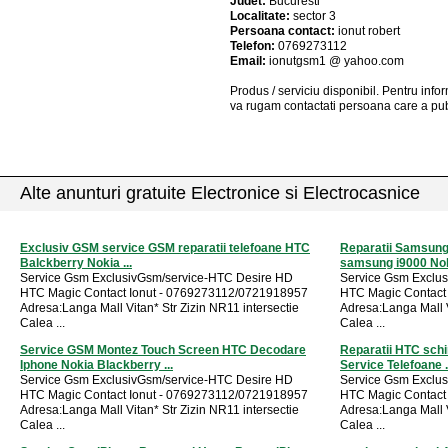
Judet:
Bucuresti
Localitate:
sector 3
Persoana contact:
ionut robert
Telefon:
0769273112
Email:
ionutgsm1 @ yahoo.com
Produs / serviciu
disponibil
. Pentru info
va rugam contactati persoana care a pub
Alte anunturi gratuite Electronice si Electrocasnice
Exclusiv GSM service GSM reparatii telefoane HTC
Reparatii Samsung
Balckberry Nokia ...
samsung i9000 Nok
Service Gsm ExclusivGsm/service-HTC Desire HD
Service Gsm Exclu
HTC Magic Contact Ionut - 0769273112/0721918957
HTC Magic Contact
Adresa:Langa Mall Vitan* Str Zizin NR11 intersectie
Adresa:Langa Mall V
Calea ...
Calea ...
Service GSM Montez Touch Screen HTC Decodare
Reparatii HTC sch
Iphone Nokia Blackberry ...
Service Telefoane .
Service Gsm ExclusivGsm/service-HTC Desire HD
Service Gsm Exclu
HTC Magic Contact Ionut - 0769273112/0721918957
HTC Magic Contact
Adresa:Langa Mall Vitan* Str Zizin NR11 intersectie
Adresa:Langa Mall V
Calea ...
Calea ...