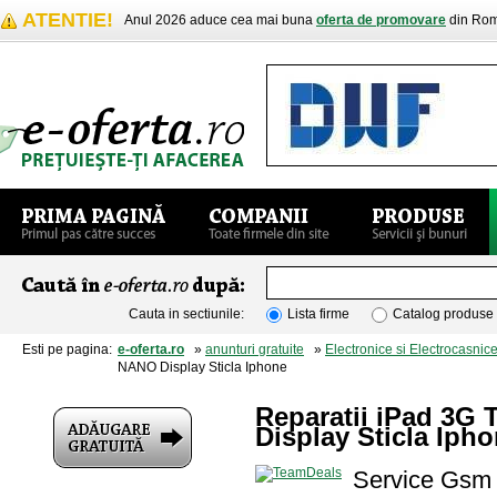
ATENTIE!
Anul 2026 aduce cea mai buna
oferta de promovare
din Rom
Cauta in sectiunile:
Lista firme
Catalog produse
Esti pe pagina:
e-oferta.ro
»
anunturi gratuite
»
Electronice si Electrocasnic
NANO Display Sticla Iphone
Reparatii iPad 3G
Display Sticla Iph
Service Gsm