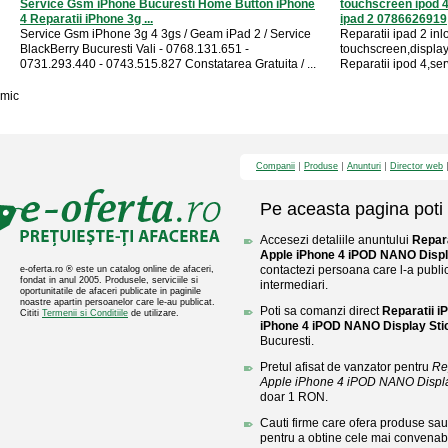
Service Gsm iPhone Bucuresti Home Button iPhone
touchscreen ipod 
4 Reparatii iPhone 3g ...
ipad 2 0786626919
Service Gsm iPhone 3g 4 3gs / Geam iPad 2 / Service
Reparatii ipad 2 in
BlackBerry Bucuresti Vali - 0768.131.651 -
touchscreen,displa
0731.293.440 - 0743.515.827 Constatarea Gratuita / ...
Reparatii ipod 4,ser
mic
Companii
Produse
Anunturi
Director web
Pe aceasta pagina poti 
Accesezi detaliile anuntului
Repar
Apple iPhone 4 iPOD NANO Displa
contactezi persoana care l-a public
e-oferta.ro ® este un catalog online de afaceri,
fondat in anul 2005. Produsele, serviciile si
intermediari.
oportunitatile de afaceri publicate in paginile
noastre apartin persoanelor care le-au publicat.
Poti sa comanzi direct
Reparatii 
Cititi
Termenii si Conditiile
de utilizare.
iPhone 4 iPOD NANO Display Stic
Bucuresti.
Pretul afisat de vanzator pentru
Re
Apple iPhone 4 iPOD NANO Displa
doar 1 RON.
Cauti firme care ofera produse sau 
pentru a obtine cele mai convenabi