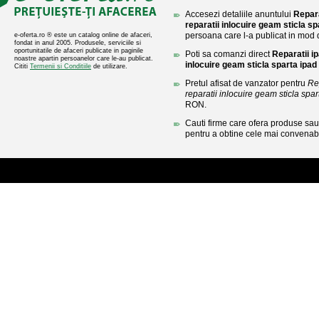
Accesezi detaliile anuntului
Repara
reparatii inlocuire geam sticla sp
persoana care l-a publicat in mod di
e-oferta.ro ® este un catalog online de afaceri,
fondat in anul 2005. Produsele, serviciile si
oportunitatile de afaceri publicate in paginile
Poti sa comanzi direct
Reparatii i
noastre apartin persoanelor care le-au publicat.
inlocuire geam sticla sparta ipad
Cititi
Termenii si Conditiile
de utilizare.
Pretul afisat de vanzator pentru
Re
reparatii inlocuire geam sticla spar
RON.
Cauti firme care ofera produse sau 
pentru a obtine cele mai convenabi