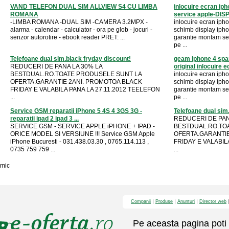
VAND TELEFON DUAL SIM ALLVIEW S4 CU LIMBA
inlocuire ecran ip
ROMANA
service apple-DISP
-LIMBA ROMANA -DUAL SIM -CAMERA 3.2MPX -
inlocuire ecran iph
alarma - calendar - calculator - ora pe glob - jocuri -
schimb display iph
senzor autorotire - ebook reader PRET: ...
garantie montam se
pe ...
Telefoane dual sim.black fryday discount!
geam iphone 4 spar
REDUCERI DE PANA LA 30% LA
original inlocuire ec
BESTDUAL.RO.TOATE PRODUSELE SUNT LA
inlocuire ecran iph
OFERTA.GARANTIE 2ANI. PROMOTOA BLACK
schimb display iph
FRIDAY E VALABILA PANA LA 27.11.2012 TEELEFON
garantie montam se
...
pe ...
Service GSM reparatii iPhone 5 4S 4 3GS 3G -
Telefoane dual sim
reparatii ipad 2 ipad 3 ...
REDUCERI DE PAN
SERVICE GSM - SERVICE APPLE iPHONE + IPAD -
BESTDUAL.RO.TO
ORICE MODEL SI VERSIUNE !!! Service GSM Apple
OFERTA.GARANTIE
iPhone Bucuresti - 031.438.03.30 , 0765.114.113 ,
FRIDAY E VALABIL
0735 759 759 ...
...
mic
Companii
Produse
Anunturi
Director web
Pe aceasta pagina poti 