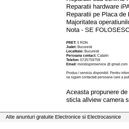
Reparatii hardware iP
Reparatii pe Placa de 
Majoritatea operatiunil
Nota - SE FOLOSES
PRET:
5
RON
Judet:
Bucuresti
Localitate:
Bucuresti
Persoana contact:
Catalin
Telefon:
0735759759
Email:
mondogsmservice @ gmail.com
Produs / serviciu
disponibil
. Pentru info
va rugam contactati persoana care a pub
Aceasta propunere de a
sticla allview camera s
Alte anunturi gratuite Electronice si Electrocasnice