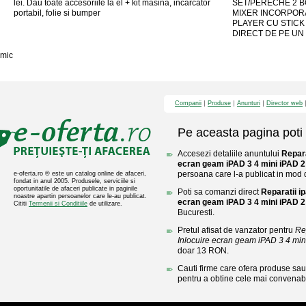
lei. Dau toate accesoriile la el + kit masina, incarcator
SET/PERECHE 2 B
portabil, folie si bumper
MIXER INCORPORAT
PLAYER CU STICK
DIRECT DE PE UN 
mic
Companii
Produse
Anunturi
Director web
Pe aceasta pagina poti 
Accesezi detaliile anuntului
Repara
ecran geam iPAD 3 4 mini iPAD 2 
persoana care l-a publicat in mod di
e-oferta.ro ® este un catalog online de afaceri,
fondat in anul 2005. Produsele, serviciile si
oportunitatile de afaceri publicate in paginile
Poti sa comanzi direct
Reparatii ip
noastre apartin persoanelor care le-au publicat.
ecran geam iPAD 3 4 mini iPAD 2 
Cititi
Termenii si Conditiile
de utilizare.
Bucuresti.
Pretul afisat de vanzator pentru
Rep
Inlocuire ecran geam iPAD 3 4 mini 
doar 13 RON.
Cauti firme care ofera produse sau 
pentru a obtine cele mai convenabi