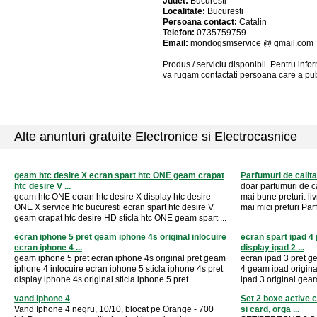
Judet:
Bucuresti
Localitate:
Bucuresti
Persoana contact:
Catalin
Telefon:
0735759759
Email:
mondogsmservice @ gmail.com
Produs / serviciu
disponibil
. Pentru info
va rugam contactati persoana care a pub
Alte anunturi gratuite Electronice si Electrocasnice
geam htc desire X ecran spart htc ONE geam crapat
Parfumuri de calita
htc desire V ...
doar parfumuri de c
geam htc ONE ecran htc desire X display htc desire
mai bune preturi. li
ONE X service htc bucuresti ecran spart htc desire V
mai mici preturi Par
geam crapat htc desire HD sticla htc ONE geam spart ...
ecran iphone 5 pret geam iphone 4s original inlocuire
ecran spart ipad 4 
ecran iphone 4 ...
display ipad 2 ...
geam iphone 5 pret ecran iphone 4s original pret geam
ecran ipad 3 pret ge
iphone 4 inlocuire ecran iphone 5 sticla iphone 4s pret
4 geam ipad original
display iphone 4s original sticla iphone 5 pret ...
ipad 3 original geam
vand iphone 4
Set 2 boxe active c
Vand Iphone 4 negru, 10/10, blocat pe Orange - 700
si card, orga ...