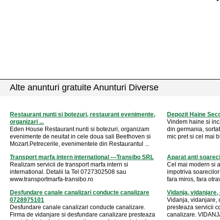
Alte anunturi gratuite Anunturi Diverse
Restaurant nunti si botezuri, restaurant evenimente,
Depozit Haine Sec
organizari ...
Vindem haine si inc
Eden House Restaurant nunti si botezuri, organizam
din germania, sortat
evenimente de neuitat in cele doua sali Beethoven si
mic pret si cel mai b
Mozart.Petrecerile, evenimentele din Restaurantul ...
Transport marfa intern international ---Transibo SRL
Aparat anti soareci
Realizam servicii de transport marfa intern si
Cel mai modern si a
international. Detalii la Tel 0727302508 sau
impotriva soarecilor
www.transportmarfa-transibo.ro
fara miros, fara otra
Desfundare canale canalizari conducte canalizare
Vidanja, vidanjare
0728975101
Vidanja, vidanjare,
Desfundare canale canalizari conducte canalizare.
presteaza servicii 
Firma de vidanjare si desfundare canalizare presteaza
canalizare. VIDANJA,