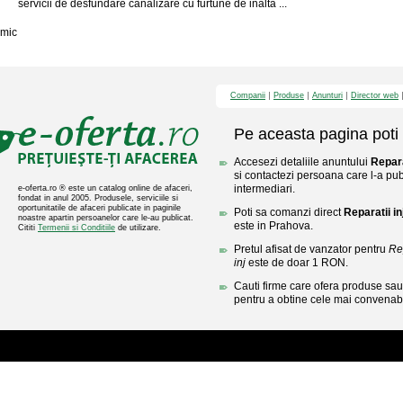
servicii de desfundare canalizare cu furtune de inalta ...
mic
Companii
Produse
Anunturi
Director web
Pe aceasta pagina poti 
Accesezi detaliile anuntului
Repara
si contactezi persoana care l-a publ
intermediari.
e-oferta.ro ® este un catalog online de afaceri,
fondat in anul 2005. Produsele, serviciile si
oportunitatile de afaceri publicate in paginile
Poti sa comanzi direct
Reparatii i
noastre apartin persoanelor care le-au publicat.
este in Prahova.
Cititi
Termenii si Conditiile
de utilizare.
Pretul afisat de vanzator pentru
Re
inj
este de doar 1 RON.
Cauti firme care ofera produse sau 
pentru a obtine cele mai convenabi