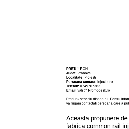
PRET:
1
RON
Judet:
Prahova
Localitate:
Ploiesti
Persoana contact:
injectoare
Telefon:
0745767363
Email:
vali @ Promodesk.ro
Produs / serviciu
disponibil
. Pentru info
va rugam contactati persoana care a pub
Aceasta propunere de a
fabrica common rail in