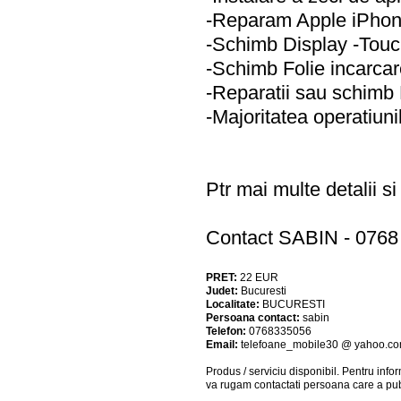
-Reparam Apple iPho
-Schimb Display -Tou
-Schimb Folie incarcar
-Reparatii sau schim
-Majoritatea operatiuni
Ptr mai multe detalii 
Contact SABIN - 0768
PRET:
22
EUR
Judet:
Bucuresti
Localitate:
BUCURESTI
Persoana contact:
sabin
Telefon:
0768335056
Email:
telefoane_mobile30 @ yahoo.c
Produs / serviciu
disponibil
. Pentru info
va rugam contactati persoana care a pub