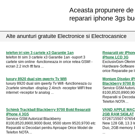
Aceasta propunere de a
reparari iphone 3gs bu
Alte anunturi gratuite Electronice si Electrocasnice
telefon tri sim 3 cartele x3 Garantie 1an
Reparatii ptr iPho
telefon tri sim 3 cartele x3 Garantie 1an -suport 3
iPhone LCD 3G
cartele sim online -functioneaza in orice retea GSM! -
ExclusivGsm Oferim
ecran 2.2 inch tft fara ...
Hardware-Software
orice Reparatie pe loc
luxury 8920 dual sim qwerty Tv Wifi
Montam Display iP
luxury 8920 dual sim qwerty Tv Wifi -functioneaza cu
Blackberry 9700 B
2cartele simultan -display 2.4inch -receptor WIFI free
Service GSM Autori
internet -receptor tv analog ...
8100,8520,8900,900
Reparatii si Decoda
Telefon NOTA ...
Schimb Trackball Blackberry 9700 Bold Reparatii
VAND APPLE MAC
iPhone 4 3GS
2GB RAM SIGILAT
Service GSM Autorizat Blackberry
0726715507-07654
8100,8520,8900,9000 Bold, 9500 storm 9520,9700 etc
New 128 GB, 13.3 I
Reparatii si Decodari pentru Aproape Orice Model de
Duo, 2GB memory. P
Telefon NOTA ...
...