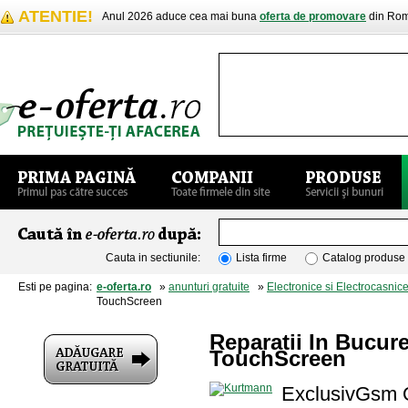
ATENTIE!
Anul 2026 aduce cea mai buna
oferta de promovare
din Rom
Cauta in sectiunile:
Lista firme
Catalog produse
Esti pe pagina:
e-oferta.ro
»
anunturi gratuite
»
Electronice si Electrocasnic
TouchScreen
Reparatii In Bucur
TouchScreen
ExclusivGsm O