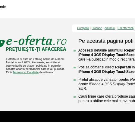
mic
Companii
Produse
Anunturi
Director web
Pe aceasta pagina poti 
Accesezi detaliile anuntului
Repara
iPhone 4 3GS Display TouchScre
care l-a publicat in mod direct, fara
e-oferta.ro ® este un catalog online de afaceri,
fondat in anul 2005. Produsele, serviciile si
oportunitatile de afaceri publicate in paginile
Poti sa comanzi direct
Reparatii I
noastre apartin persoanelor care le-au publicat.
iPhone 4 3GS Display TouchScre
Cititi
Termenii si Conditiile
de utilizare.
Pretul afisat de vanzator pentru
Rep
Apple iPhone 4 3GS Display Touc
EUR.
Cauti firme care ofera produse sau 
pentru a obtine cele mai convenabi