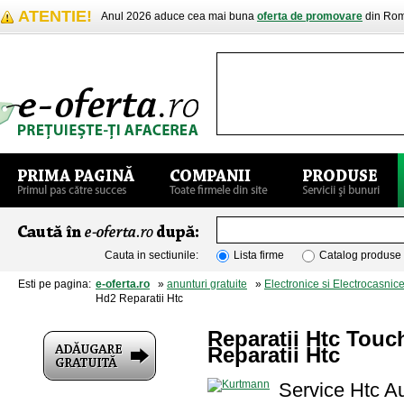
ATENTIE!
Anul 2026 aduce cea mai buna
oferta de promovare
din Rom
Cauta in sectiunile:
Lista firme
Catalog produse
Esti pe pagina:
e-oferta.ro
»
anunturi gratuite
»
Electronice si Electrocasnic
Hd2 Reparatii Htc
Reparatii Htc Touc
Reparatii Htc
Service Htc Au