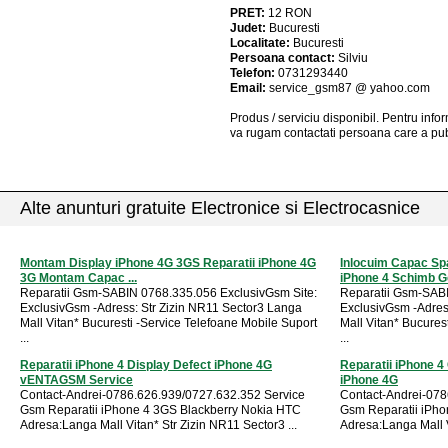
PRET:
12
RON
Judet:
Bucuresti
Localitate:
Bucuresti
Persoana contact:
Silviu
Telefon:
0731293440
Email:
service_gsm87 @ yahoo.com
Produs / serviciu
disponibil
. Pentru info
va rugam contactati persoana care a pub
Alte anunturi gratuite Electronice si Electrocasnice
Montam Display iPhone 4G 3GS Reparatii iPhone 4G
Inlocuim Capac Spa
3G Montam Capac ...
iPhone 4 Schimb Ge
Reparatii Gsm-SABIN 0768.335.056 ExclusivGsm Site:
Reparatii Gsm-SABI
ExclusivGsm -Adress: Str Zizin NR11 Sector3 Langa
ExclusivGsm -Adres
Mall Vitan* Bucuresti -Service Telefoane Mobile Suport
Mall Vitan* Bucures
...
...
Reparatii iPhone 4 Display Defect iPhone 4G
Reparatii iPhone 4
vENTAGSM Service
iPhone 4G
Contact-Andrei-0786.626.939/0727.632.352 Service
Contact-Andrei-078
Gsm Reparatii iPhone 4 3GS Blackberry Nokia HTC
Gsm Reparatii iPho
Adresa:Langa Mall Vitan* Str Zizin NR11 Sector3 ...
Adresa:Langa Mall V