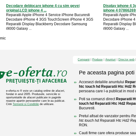
Decodare deblocare iphone 4 cu sim gevei
Display iphone 4 3
original,LCD iphone 4 ...
iphone 4 0786626
Reparatii Apple iPhone 4 Service iPhone Bucuresti
Reparatii Apple iPh
Decodare iPhone 4 3GS TouchScreen iPhone 4 3GS
Decodare iPhone 4
Reparatii Display Blackberry Decodare Samsung
Reparatii Display 
i9000 Galaxy ...
i9000 Galaxy ...
mic
Companii
Produse
Anunturi
Director web
Pe aceasta pagina poti 
Accesezi detaliile anuntului
Repara
htc touch hd Reparatii Htc Hd2 R
persoana care l-a publicat in mod di
e-oferta.ro ® este un catalog online de afaceri,
fondat in anul 2005. Produsele, serviciile si
oportunitatile de afaceri publicate in paginile
Poti sa comanzi direct
Reparatii H
noastre apartin persoanelor care le-au publicat.
touch hd Reparatii Htc Hd2 Repar
Cititi
Termenii si Conditiile
de utilizare.
Bucuresti.
Pretul afisat de vanzator pentru
Re
htc touch hd Reparatii Htc Hd2 Rep
RON.
Cauti firme care ofera produse sau 