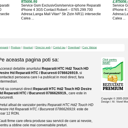
iPhone 4g
2 iPhone 
aratii
Service Gsm ExclusivGsm/service-iphone Reparatii
Service G
0
iPhone 4 3GS Contact Robert -- 0765.299.700
iPhone 4 
rsectie
Adresa:Langa Mall Vitan* Str Zizin NR11 intersectie
Adresa:La
Calea ...
Calea ...
mpanii
Produse
Anunturi
Director web
Contul tau
Download
Curs Valutar
Pe aceasta pagina poti sa:
ccesezi detaliile anuntului
Reparatii HTC Hd2 Touch HD
esire Hd Reparatii HTC / Bucuresti 0786626919.
si
ontactezi persoana care l-a publicat in mod direct, fara
ntermediari.
oti sa comanzi direct
Reparatii HTC Hd2 Touch HD Desire
d Reparatii HTC / Bucuresti 0786626919.
, care este in
ucuresti.
Copyright © 2005-20
Design / AI: Viorel M
retul afisat de vanzator pentru
Reparatii HTC Hd2 Touch HD
esire Hd Reparatii HTC / Bucuresti 0786626919.
este de
doar 12 RON.
auti firme care ofera produse sau servicii de care ai nevoie,
entru a obtine cele mai convenabile preturi.