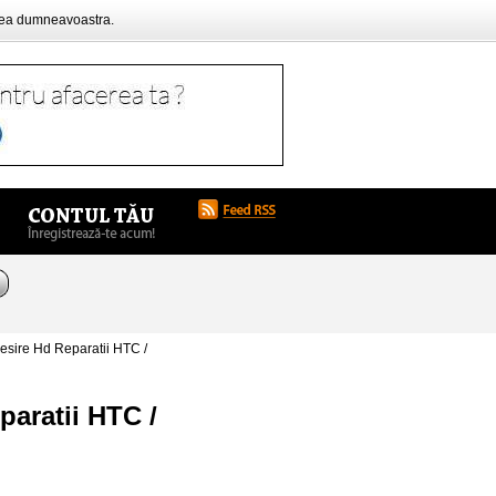
rea dumneavoastra.
sire Hd Reparatii HTC /
aratii HTC /