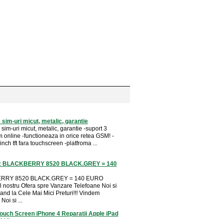
 sim-uri micut, metalic, garantie
sim-uri micut, metalic, garantie -suport 3
m online -functioneaza in orice retea GSM! -
inch tft fara touchscreen -platfroma ...
e: BLACKBERRY 8520 BLACK.GREY = 140
RRY 8520 BLACK.GREY = 140 EURO
 nostru Ofera spre Vanzare Telefoane Noi si
nd la Cele Mai Mici Preturi!!! Vindem
Noi si ...
ouch Screen iPhone 4 Reparatii Apple iPad