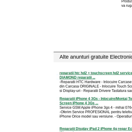
Produs
va rug
Alte anunturi gratuite Electron
reparatii htc hd2 + touchscreen hd2 servic
DIAMOND reparatii ...
-Reparatii HTC Hardware - Inlocuire Carcase 
din Carcasa ORIGINALE - Inlocuire Touch Scr
si Display-uri - Reparatii Drivere Tastatura sau
Reparatii iPhone 4 3Gs - Inlocuire/Montaj T
Screen iPhone 4 3Gs ...
Service GSM Apple iPhone 3gs 4 - mihai 07
-Oferim Service PROFESIONAL pentru telefo
iPhone Orice model sau versiune. - Operatiuni
Reparatii Display iPad 2 iPhone 4g repar E