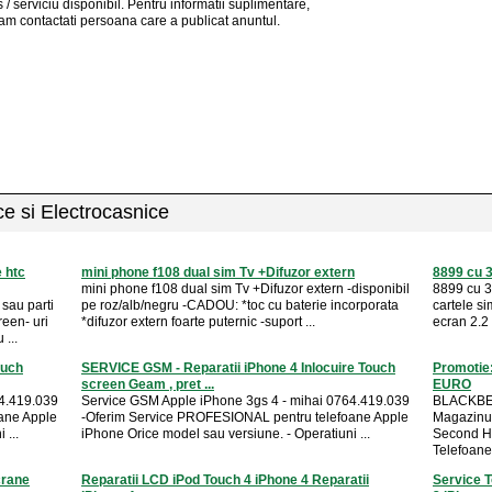
 / serviciu
disponibil
. Pentru informatii suplimentare,
am contactati persoana care a publicat anuntul.
ice si Electrocasnice
e htc
mini phone f108 dual sim Tv +Difuzor extern
8899 cu 3
mini phone f108 dual sim Tv +Difuzor extern -disponibil
8899 cu 3 
sau parti
pe roz/alb/negru -CADOU: *toc cu baterie incorporata
cartele si
een- uri
*difuzor extern foarte puternic -suport ...
ecran 2.2 
 ...
ouch
SERVICE GSM - Reparatii iPhone 4 Inlocuire Touch
Promoti
screen Geam , pret ...
EURO
64.419.039
Service GSM Apple iPhone 3gs 4 - mihai 0764.419.039
BLACKBE
ane Apple
-Oferim Service PROFESIONAL pentru telefoane Apple
Magazinul
 ...
iPhone Orice model sau versiune. - Operatiuni ...
Second Ha
Telefoane 
crane
Reparatii LCD iPod Touch 4 iPhone 4 Reparatii
Service T