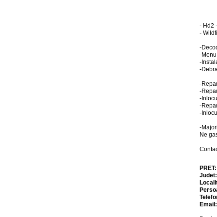
- Hd2 
- Wild
-Decod
-Menu
-Insta
-Debra
-Repar
-Repar
-Inloc
-Repar
-Inloc
-Major
Ne gas
Conta
PRET
Judet
Locali
Perso
Telefo
Email