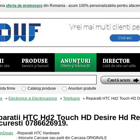
buna
oferta de promovare
din Romania - acum 100% personalizabila pentru aface
ista firme
Catalog produse
Anunturi gratuite
te
»
Electronice si Electrocasnice
»
Telefoane
» Reparatii HTC Hd2 Touch HD De
paratii HTC Hd2 Touch HD Desire Hd Rep
curesti 0786626919.
-Reparatii HTC Hardware
- Inlocuire Carcase sau parti din Carcasa ORIGINALE