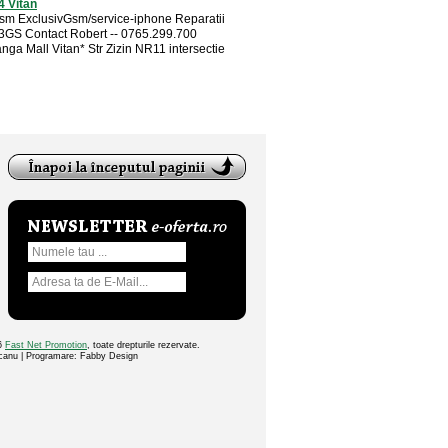
4 Vitan
sm ExclusivGsm/service-iphone Reparatii
3GS Contact Robert -- 0765.299.700
nga Mall Vitan* Str Zizin NR11 intersectie
26
Fast Net Promotion
, toate drepturile rezervate.
ocanu | Programare: Fabby Design