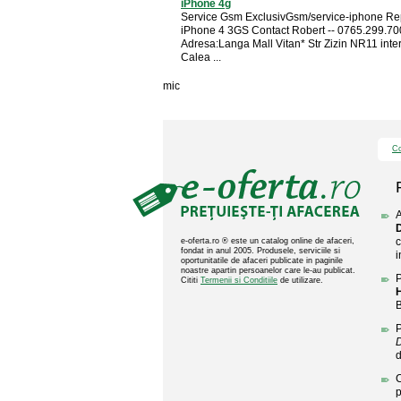
iPhone 4g
Service Gsm ExclusivGsm/service-iphone Rep
iPhone 4 3GS Contact Robert -- 0765.299.70
Adresa:Langa Mall Vitan* Str Zizin NR11 inte
Calea ...
mic
Co
A
D
c
e-oferta.ro ® este un catalog online de afaceri,
fondat in anul 2005. Produsele, serviciile si
i
oportunitatile de afaceri publicate in paginile
noastre apartin persoanelor care le-au publicat.
P
Cititi
Termenii si Conditiile
de utilizare.
H
B
P
D
C
p