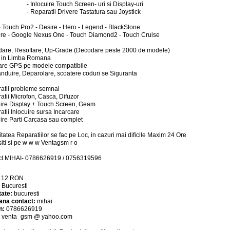
- Inlocuire Touch Screen- uri si Display-uri
- Reparatii Drivere Tastatura sau Joystick
- Touch Pro2 - Desire - Hero - Legend - BlackStone
fire - Google Nexus One - Touch Diamond2 - Touch Cruise
are, Resoftare, Up-Grade (Decodare peste 2000 de modele)
 in Limba Romana
lare GPS pe modele compatibile
nduire, Deparolare, scoatere coduri se Siguranta
atii probleme semnal
atii Microfon, Casca, Difuzor
uire Display + Touch Screen, Geam
atii Inlocuire sursa Incarcare
uire Parti Carcasa sau complet
itatea Reparatiilor se fac pe Loc, in cazuri mai dificile Maxim 24 Ore
iti si pe w w w Ventagsm r o
ct MIHAI- 0786626919 / 0756319596
:
12
RON
:
Bucuresti
tate:
bucuresti
ana contact:
mihai
n:
0786626919
:
venta_gsm @ yahoo.com