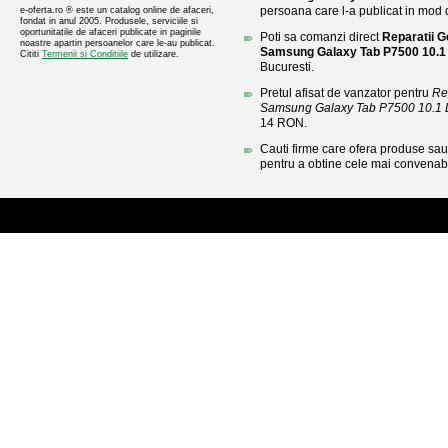
persoana care l-a publicat in mod di
e-oferta.ro ® este un catalog online de afaceri,
fondat in anul 2005. Produsele, serviciile si
oportunitatile de afaceri publicate in paginile
Poti sa comanzi direct
Reparatii 
noastre apartin persoanelor care le-au publicat.
Samsung Galaxy Tab P7500 10.1 
Cititi
Termenii si Conditiile
de utilizare.
Bucuresti.
Pretul afisat de vanzator pentru
Re
Samsung Galaxy Tab P7500 10.1 D
14 RON.
Cauti firme care ofera produse sau 
pentru a obtine cele mai convenabi