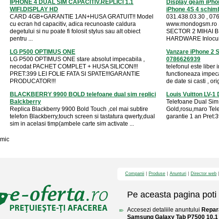
IPHONE 4 DUAL SIM CAPACITIV.REPLICI 1.1
Display geam iPho
WIFI.DISPLAY HD
iPhone 4S 4 schimb 
CARD 4GB+GARANTIE 1AN+HUSA GRATUIT!! Model
031.438.03.30 , 076
cu ecran hd capacitiv, adica recunoaste caldura
www.mondogsm.ro
degetului si nu poate fi folosit stylus sau alt obiect
SECTOR 2 MIHAI BR
pentru ...
HARDWARE Inlocuir
LG P500 OPTIMUS ONE
Vanzare iPhone 2 S
LG P500 OPTIMUS ONE stare absolut impecabila ,
0786626939
necodat PACHET COMPLET + HUSA SILICON!!!
telefonul este liber 
PRET:399 LEI FOLIE FATA SI SPATE!!!GARANTIE
functioneaza impecab
PRODUCATOR!!!
de date si casti , ori
BLACKBERRY 9900 BOLD telefoane dual sim replici
Louis Vuitton LV-1
Balckberry
Telefoane Dual Sim 
Replica Blackberry 9900 Bold Touch ,cel mai subtire
Gold,rosu,maro Tele
telefon Blackberry,touch screen si tastatura qwerty,dual
garantie 1 an Pret:39
sim in acelasi timp(ambele carte sim activate ...
mic
Companii
Produse
Anunturi
Director web
Pe aceasta pagina poti 
Accesezi detaliile anuntului
Repar
Samsung Galaxy Tab P7500 10.1 