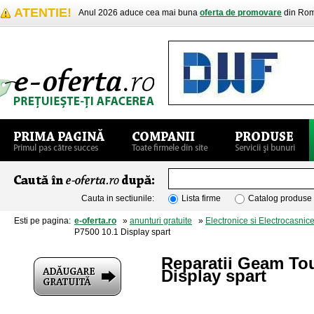
ATENTIE!
Anul 2026 aduce cea mai buna
oferta de promovare
din Rom
Cauta in sectiunile:
Lista firme
Catalog produse
Esti pe pagina:
e-oferta.ro
»
anunturi gratuite
»
Electronice si Electrocasnic
P7500 10.1 Display spart
Reparatii Geam To
Display spart