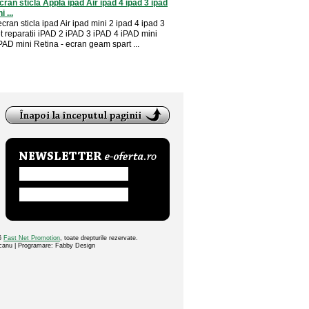
ran sticla Appla ipad Air ipad 4 ipad 3 ipad
 ...
ecran sticla ipad Air ipad mini 2 ipad 4 ipad 3
et reparatii iPAD 2 iPAD 3 iPAD 4 iPAD mini
PAD mini Retina - ecran geam spart ...
26
Fast Net Promotion
, toate drepturile rezervate.
ocanu | Programare: Fabby Design