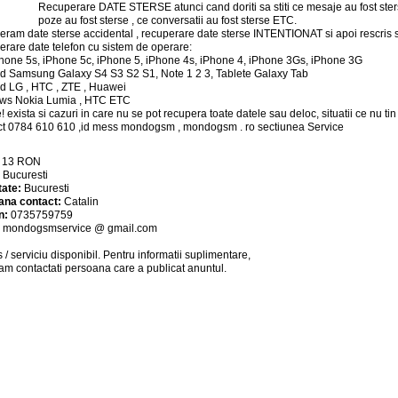
Recuperare DATE STERSE atunci cand doriti sa stiti ce mesaje au fost sterse
poze au fost sterse , ce conversatii au fost sterse ETC.
ram date sterse accidental , recuperare date sterse INTENTIONAT si apoi rescris 
rare date telefon cu sistem de operare:
hone 5s, iPhone 5c, iPhone 5, iPhone 4s, iPhone 4, iPhone 3Gs, iPhone 3G
d Samsung Galaxy S4 S3 S2 S1, Note 1 2 3, Tablete Galaxy Tab
d LG , HTC , ZTE , Huawei
ws Nokia Lumia , HTC ETC
e! exista si cazuri in care nu se pot recupera toate datele sau deloc, situatii ce nu 
t 0784 610 610 ,id mess mondogsm , mondogsm . ro sectiunea Service
:
13
RON
:
Bucuresti
tate:
Bucuresti
ana contact:
Catalin
n:
0735759759
:
mondogsmservice @ gmail.com
 / serviciu
disponibil
. Pentru informatii suplimentare,
am contactati persoana care a publicat anuntul.