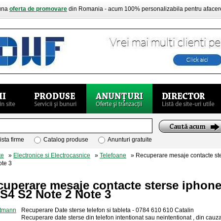
buna
oferta de promovare
din Romania - acum 100% personalizabila pentru aface
ista firme
Catalog produse
Anunturi gratuite
te
»
Electronice si Electrocasnice
»
Telefoane
» Recuperare mesaje contacte ste
te 3
cuperare mesaje contacte sterse iphon
S4 S2 Note 2 Note 3
Recuperare Date sterse telefon si tableta - 0784 610 610 Catalin
Recuperare date sterse din telefon intentionat sau neintentionat , din cauza