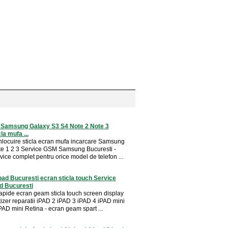
i Samsung Galaxy S3 S4 Note 2 Note 3
la mufa ...
 inlocuire sticla ecran mufa incarcare Samsung
e 1 2 3 Service GSM Samsung Bucuresti -
vice complet pentru orice model de telefon ...
pad Bucuresti ecran sticla touch Service
d Bucuresti
rapide ecran geam sticla touch screen display
itizer reparatii iPAD 2 iPAD 3 iPAD 4 iPAD mini
PAD mini Retina - ecran geam spart ...