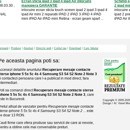
5
Ecran sticla ipad 3 ipad 4 ipad Air inlocuire
Schimb ec
8.03.30 ,
manopera GARANTIE
2 ipad mini
inlocuire ecran sticla touch screen ipad 2 ipad 3 ipad 4
inlocuire 
ONAL
ipad Air mini 2 reparatii iPAD 2 iPAD 3 iPAD 4 iPAD
ipad 2 pr
mini iPAD Air iPAD mini Retina - ecran geam spart ...
iPAD Air i
mpanii
Produse
Anunturi
Director web
Contul tau
Download
Curs Valutar
Pe aceasta pagina poti sa:
ccesezi detaliile anuntului
Recuperare mesaje contacte
terse iphone 5 5s 5c 4s 4 Samsung S3 S4 S2 Note 2 Note 3
i contactezi persoana care l-a publicat in mod direct, fara
ntermediari.
oti sa comanzi direct
Recuperare mesaje contacte sterse
phone 5 5s 5c 4s 4 Samsung S3 S4 S2 Note 2 Note 3
, care
ste in Bucuresti.
Copyright © 2005-20
Design / AI: Viorel M
retul afisat de vanzator pentru
Recuperare mesaje contacte
terse iphone 5 5s 5c 4s 4 Samsung S3 S4 S2 Note 2 ...
este
de doar 13 RON.
auti firme care ofera produse sau servicii de care ai nevoie,
entru a obtine cele mai convenabile preturi.