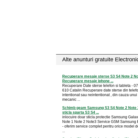
Alte anunturi gratuite Electron
Recuperare mesaje sterse S3 S4 Note 2 No
Recuperare mesaje iphone ...
Recuperare Date sterse telefon si tableta - 0
610 Catalin Recuperare date sterse din telef
intentionat sau neintentionat , din cauza unui
mecanic ...
Schimb geam Samsung S3 S4 Note 2 Note 
sticla sparta S3 S4 ...
inlocuire doar sticla protectie Samsung Gala
Note 1 Note 2 Note3 Service GSM Samsung B
- oferim service complet pentru orice model d
...