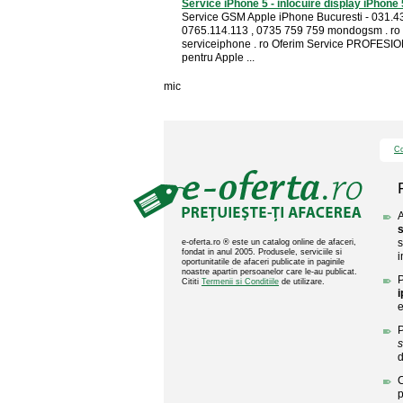
Service iPhone 5 - inlocuire display iPhone 
Service GSM Apple iPhone Bucuresti - 031.43
0765.114.113 , 0735 759 759 mondogsm . ro
serviceiphone . ro Oferim Service PROFESI
pentru Apple ...
mic
Co
A
s
s
e-oferta.ro ® este un catalog online de afaceri,
fondat in anul 2005. Produsele, serviciile si
i
oportunitatile de afaceri publicate in paginile
noastre apartin persoanelor care le-au publicat.
P
Cititi
Termenii si Conditiile
de utilizare.
i
e
P
s
C
p