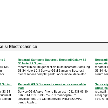
ice si Electrocasnice
te 3
Reparatii Samsung Bucuresti Reparatii Galaxy S3
Reparati
S4 Note 1 2 3 geam ...
geam stic
784 610
reparatii inlocuire geam sticla mufa incarcare Samsung
reparatii
on
S3 S4 Note 1 2 3 Service GSM Samsung Bucuresti -
S3 S4 Not
 soc
oferim service complet pentru orice model de telefon ...
oferim ser
3 Schimb
Reparatii iPAD Bucuresti - service orice model de
Service i
ipad
Apple ipa
xy S3 S4
Service GSM Apple iPhone Bucuresti - 031.438.03.30 ,
reparatii 
ucuresti
0765.114.113 , 0735 759 759 mondogsm . ro
afisaj dig
e telefon
serviceiphone . ro Oferim Service PROFESIONAL
iPAD Air i
pentru Apple ...