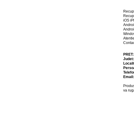
Recupe
Recupe
iOS iP
Androi
Androi
Windo
Atenti
Contac
PRET
Judet
Locali
Perso
Telefo
Email
Produs
va rug