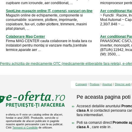
cuptoare cum icrounde, aer conditionat, ...
microprocesor pentru
SpotLine-magazin online IT, comenzi, vanzari on-line
Aer conditionat Ha
Magazin online de echipamente, componente si
~ Functii : Racire, I
consumabile: scannere, plottere, imprimante,
Mod Automat ~ Capac
copiatoare, fax-uri, cutter-plottere, trimmere, masini
2,30/7.848 ~ ...
pliat planuri, ...
Colaborare Mag Center
Aer conditionat Pa
Firma MAG CENTER cauta colaborare in toata tara cu
PANASONIC CS/CU-
instalatori pentru montaj si vanzare marfa,(centrale
inverter, monosplit,
termice,aparate aer ...
(BTU/h):11942, Inca
(W): 3500, ...
Pentru achizitia de medicamente OTC (medicamente eliberabile fara reteta), e-ofe
Companii
Produse
Anunturi
Director web
Pe aceasta pagina poti 
Accesezi detaliile anuntului
Promot
clasa A
si contactezi persoana care
fara intermediari.
e-oferta.ro ® este un catalog online de afaceri,
fondat in anul 2005. Produsele, serviciile si
oportunitatile de afaceri publicate in paginile
Poti sa comanzi direct
Promotie ap
noastre apartin persoanelor care le-au publicat.
clasa A
, care este in .
Cititi
Termenii si Conditiile
de utilizare.