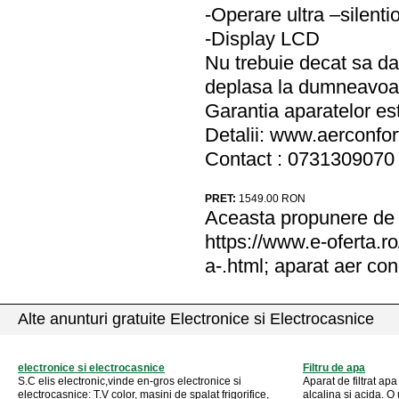
-Operare ultra –silenti
-Display LCD
Nu trebuie decat sa da
deplasa la dumneavoas
Garantia aparatelor est
Detalii: www.aerconfor
Contact : 0731309070
PRET:
1549.00
RON
Aceasta propunere de a
https://www.e-oferta.r
a-.html; aparat aer con
Alte anunturi gratuite Electronice si Electrocasnice
electronice si electrocasnice
Filtru de apa
S.C elis electronic,vinde en-gros electronice si
Aparat de filtrat ap
electrocasnice: T.V color, masini de spalat frigorifice,
alcalina si acida. O