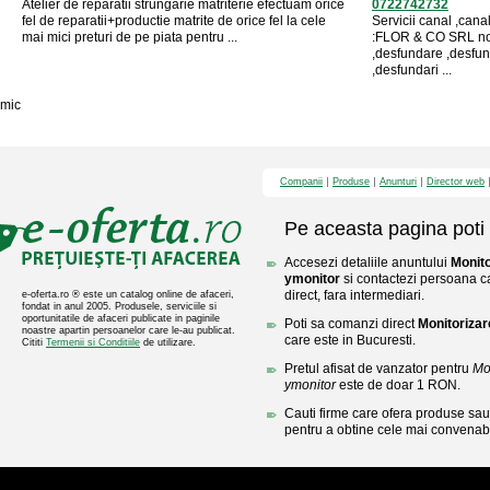
Atelier de reparatii strungarie matriterie efectuam orice
0722742732
fel de reparatii+productie matrite de orice fel la cele
Servicii canal ,ca
mai mici preturi de pe piata pentru ...
:FLOR & CO SRL non 
,desfundare ,desfund
,desfundari ...
mic
Companii
Produse
Anunturi
Director web
Pe aceasta pagina poti 
Accesezi detaliile anuntului
Monit
ymonitor
si contactezi persoana ca
direct, fara intermediari.
e-oferta.ro ® este un catalog online de afaceri,
fondat in anul 2005. Produsele, serviciile si
oportunitatile de afaceri publicate in paginile
Poti sa comanzi direct
Monitoriza
noastre apartin persoanelor care le-au publicat.
care este in Bucuresti.
Cititi
Termenii si Conditiile
de utilizare.
Pretul afisat de vanzator pentru
Mo
ymonitor
este de doar 1 RON.
Cauti firme care ofera produse sau 
pentru a obtine cele mai convenabi