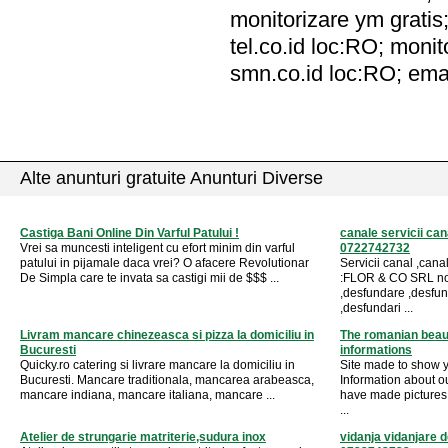
monitorizare ym gratis;
tel.co.id loc:RO; moni
smn.co.id loc:RO; ema
Alte anunturi gratuite Anunturi Diverse
Castiga Bani Online Din Varful Patului !
canale servicii can
Vrei sa muncesti inteligent cu efort minim din varful
0722742732
patului in pijamale daca vrei? O afacere Revolutionar
Servicii canal ,ca
De Simpla care te invata sa castigi mii de $$$ ...
:FLOR & CO SRL non 
,desfundare ,desfund
,desfundari ...
Livram mancare chinezeasca si pizza la domiciliu in
The romanian beauty,
Bucuresti
informations
Quicky.ro catering si livrare mancare la domiciliu in
Site made to show 
Bucuresti. Mancare traditionala, mancarea arabeasca,
Information about ou
mancare indiana, mancare italiana, mancare ...
have made pictures,
...
Atelier de strungarie matriterie,sudura inox
vidanja vidanjare 