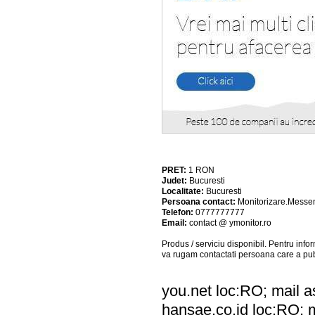
PRET:
1
RON
Judet:
Bucuresti
Localitate:
Bucuresti
Persoana contact:
Monitorizare.Messe
Telefon:
0777777777
Email:
contact @ ymonitor.ro
Produs / serviciu
disponibil
. Pentru info
va rugam contactati persoana care a pub
you.net loc:RO; mail a
hansae.co.id loc:RO; m