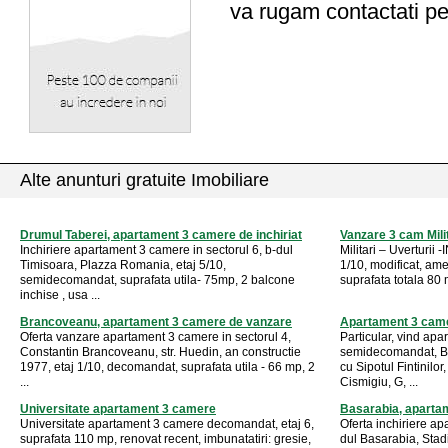
va rugam contactati pe
Alte anunturi gratuite Imobiliare
Drumul Taberei, apartament 3 camere de inchiriat
Vanzare 3 cam Milit
Inchiriere apartament 3 camere in sectorul 6, b-dul
Militari – Uverturii
Timisoara, Plazza Romania, etaj 5/10,
1/10, modificat, ame
semidecomandat, suprafata utila- 75mp, 2 balcone
suprafata totala 80 
inchise , usa ...
Brancoveanu, apartament 3 camere de vanzare
Apartament 3 came
Oferta vanzare apartament 3 camere in sectorul 4,
Particular, vind ap
Constantin Brancoveanu, str. Huedin, an constructie
semidecomandat, Bre
1977, etaj 1/10, decomandat, suprafata utila - 66 mp, 2
cu Sipotul Fintinilo
...
Cismigiu, G, ...
Universitate apartament 3 camere
Basarabia, apartam
Universitate apartament 3 camere decomandat, etaj 6,
Oferta inchiriere ap
suprafata 110 mp, renovat recent, imbunatatiri: gresie,
dul Basarabia, Stadi