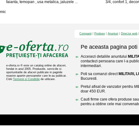
faianta, temopan , usa metalica, jaluzele ...
3/4, confort 1, deco
mic
Companii
Produse
Anunturi
Director web
Pe aceasta pagina poti 
Accesezi detaliile anuntului
MILIT
contactezi persoana care l-a public
intermediari.
e-oferta.ro ® este un catalog online de afaceri,
fondat in anul 2005. Produsele, serviciile si
oportunitatile de afaceri publicate in paginile
Poti sa comanzi direct
MILITARI, 
noastre apartin persoanelor care le-au publicat.
Bucuresti.
Cititi
Termenii si Conditiile
de utilizare.
Pretul afisat de vanzator pentru
MI
doar 450 EUR.
Cauti firme care ofera produse sau 
pentru a obtine cele mai convenabi