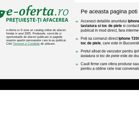
Pe aceasta pagina poti 
Accesezi detaliile anuntului
Iphone
tastatura si toc de piele
si contact
publicat in mod direct, fara interme
e-oferta.ro ® este un catalog online de afaceri,
fondat in anul 2005. Produsele, serviciile si
oportunitatile de afaceri publicate in paginile
Poti sa comanzi direct
Iphone T200
noastre apartin persoanelor care le-au publicat.
toc de piele
, care este in Bucuresti
Cititi
Termenii si Conditiile
de utilizare.
Pretul afisat de vanzator pentru
Ip
tastatura si toc de piele
este de do
Cauti firme care ofera produse sau 
pentru a obtine cele mai convenabi