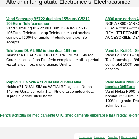
Alte anunturi gratuite Electronice si Electrocasnice
Vand Samsung B5722 dual sim 155euro/ C5212
8800 arte carbon 4
105Euro -Telefoaneshop
NOKIA 8800 CARB
Vand Samsung B5722 dual sim 155euro/ C5212
CLASA \\\\\\\"A\\\
105Euro -Telefoaneshop Telefoanele sunt pachete
REAL TELEFOANEL
complete! 100% originale! Preturile sunt fixe! Se
ACCESORIILE IDENT
accepta ...
Telefoane DUAL SIM ieftine doar 199 ron
Vand Lg Kp501 - Si
Telefoane DUAL SIM R100 sigilate... Numai 199 ron
Vand Lg Kp501 - Sigi
Garantie scrisa 1 an Ptr oferta completa detalii si preturi
Telefoaneshop - 89
vizitati siteul nostru one-gsm.ro Unul ...
complete! 100% origi
accepta ...
Replici 1:1 Nokia e71 dual sim cu WIFI albe
Vand Nokia N900 -S
Nokia e71 DUAL SIM cu WIFI ALBE sigilate.. Numai
bomba: 395Euro
449 ron Garantie reala 1 an Ptr oferta completa detalii
Vand Nokia N900 -Si
si preturi vizitati siteul nostru ...
bomba: 395Euro Tel
100% originale! Pret
schimburi ...
Pentru achizitia de medicamente OTC (medicamente eliberabile fara reteta), e-ofe
Companii
Produse
Anunturi
Director web