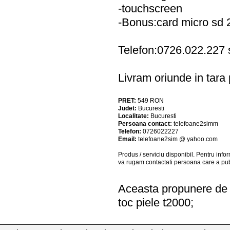
-touchscreen
-Bonus:card micro sd 
Telefon:0726.022.227
Livram oriunde in tara p
PRET:
549
RON
Judet:
Bucuresti
Localitate:
Bucuresti
Persoana contact:
telefoane2simm
Telefon:
0726022227
Email:
telefoane2sim @ yahoo.com
Produs / serviciu
disponibil
. Pentru info
va rugam contactati persoana care a pub
Aceasta propunere de a
toc piele t2000;