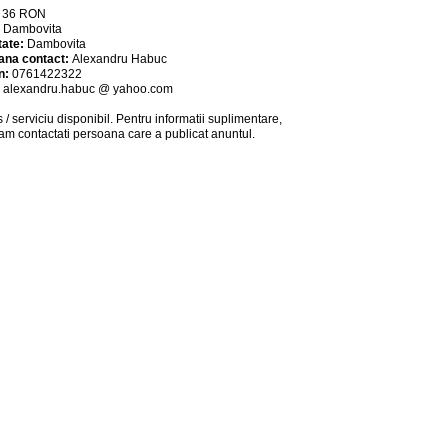
:
36
RON
:
Dambovita
tate:
Dambovita
ana contact:
Alexandru Habuc
n:
0761422322
:
alexandru.habuc @ yahoo.com
 / serviciu
disponibil
. Pentru informatii suplimentare,
am contactati persoana care a publicat anuntul.