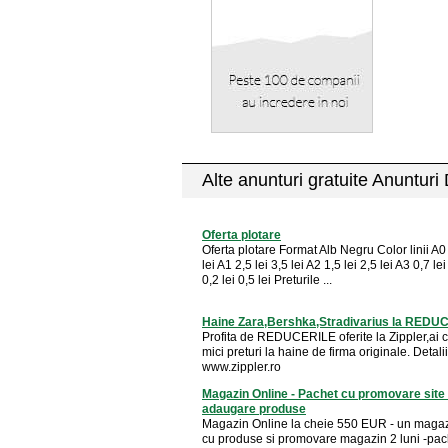
Alte anunturi gratuite Anunturi
Oferta plotare
Oferta plotare Format Alb Negru Color linii A0 
lei A1 2,5 lei 3,5 lei A2 1,5 lei 2,5 lei A3 0,7 lei
0,2 lei 0,5 lei Preturile ...
Haine Zara,Bershka,Stradivarius la RED
Profita de REDUCERILE oferite la Zippler,ai 
mici preturi la haine de firma originale. Detali
www.zippler.ro
Magazin Online - Pachet cu promovare site 
adaugare produse
Magazin Online la cheie 550 EUR - un magaz
cu produse si promovare magazin 2 luni -pac