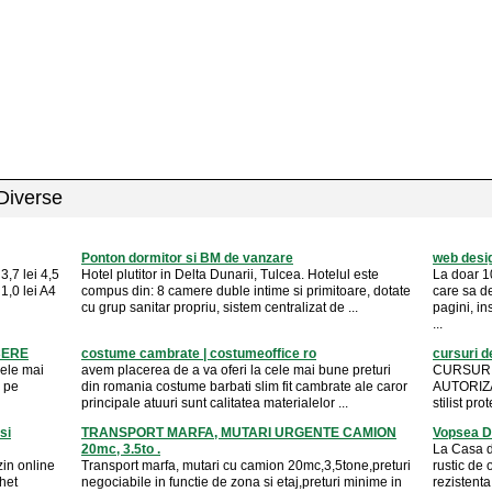
 Diverse
Ponton dormitor si BM de vanzare
web desig
3,7 lei 4,5
Hotel plutitor in Delta Dunarii, Tulcea. Hotelul este
La doar 1
 1,0 lei A4
compus din: 8 camere duble intime si primitoare, dotate
care sa de
cu grup sanitar propriu, sistem centralizat de ...
pagini, in
...
UCERE
costume cambrate | costumeoffice ro
cursuri d
cele mai
avem placerea de a va oferi la cele mai bune preturi
CURSURI 
i pe
din romania costume barbati slim fit cambrate ale caror
AUTORIZATE
principale atuuri sunt calitatea materialelor ...
stilist pr
si
TRANSPORT MARFA, MUTARI URGENTE CAMION
Vopsea D
20mc, 3.5to .
La Casa d
in online
Transport marfa, mutari cu camion 20mc,3,5tone,preturi
rustic de 
het
negociabile in functie de zona si etaj,preturi minime in
rezistenta