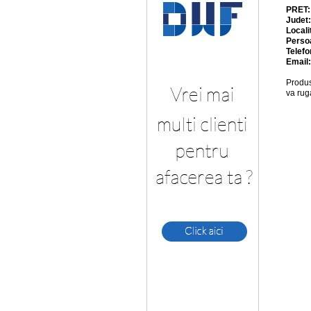
PRET
Judet
Locali
Perso
Telefo
Email
Produs
va rug