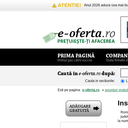
ATENTIE!
Anul 2026 aduce cea mai 
Cauta in sectiunile:
L
Esti pe pagina:
e-oferta.ro
»
anunturi gratui
Ins
Romt
jude
la num