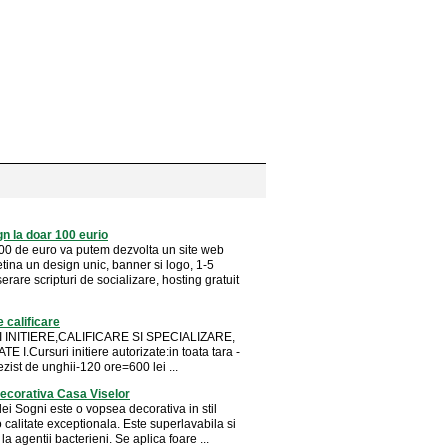
n la doar 100 eurio
00 de euro va putem dezvolta un site web
tina un design unic, banner si logo, 1-5
serare scripturi de socializare, hosting gratuit
e calificare
INITIERE,CALIFICARE SI SPECIALIZARE,
 I.Cursuri initiere autorizate:in toata tara -
otezist de unghii-120 ore=600 lei ...
ecorativa Casa Viselor
ei Sogni este o vopsea decorativa in stil
o calitate exceptionala. Este superlavabila si
 la agentii bacterieni. Se aplica foare ...