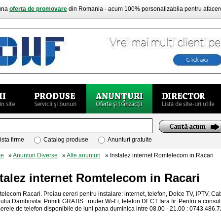
buna
oferta de promovare
din Romania - acum 100% personalizabila pentru aface
ista firme
Catalog produse
Anunturi gratuite
te
»
Anunturi Diverse
»
Alte anunturi
» Instalez internet Romtelecom in Racari
talez internet Romtelecom in Racari
elecom Racari. Preiau cereri pentru instalare: internet, telefon, Dolce TV, IPTV, C
tului Dambovita. Primiti GRATIS : router Wi-Fi, telefon DECT fara fir. Pentru a cons
erele de telefon disponibile de luni pana duminica intre 08.00 - 21.00 : 0743.486.