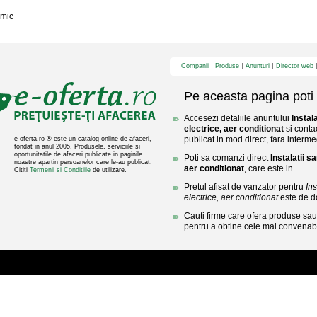
mic
Companii
Produse
Anunturi
Director web
Pe aceasta pagina poti 
Accesezi detaliile anuntului
Instal
electrice, aer conditionat
si conta
publicat in mod direct, fara interme
e-oferta.ro ® este un catalog online de afaceri,
fondat in anul 2005. Produsele, serviciile si
oportunitatile de afaceri publicate in paginile
Poti sa comanzi direct
Instalatii s
noastre apartin persoanelor care le-au publicat.
aer conditionat
, care este in .
Cititi
Termenii si Conditiile
de utilizare.
Pretul afisat de vanzator pentru
Ins
electrice, aer conditionat
este de d
Cauti firme care ofera produse sau 
pentru a obtine cele mai convenabi