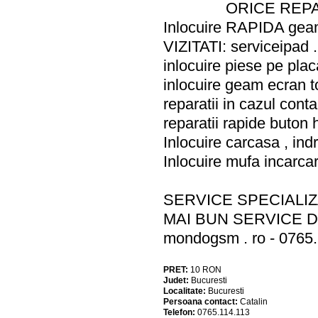
ORICE REP
Inlocuire RAPIDA geam
VIZITATI: serviceipad 
inlocuire piese pe plac
inlocuire geam ecran 
reparatii in cazul conta
reparatii rapide buton 
Inlocuire carcasa , in
Inlocuire mufa incarca
SERVICE SPECIALIZA
MAI BUN SERVICE 
mondogsm . ro - 0765
PRET:
10
RON
Judet:
Bucuresti
Localitate:
Bucuresti
Persoana contact:
Catalin
Telefon:
0765.114.113