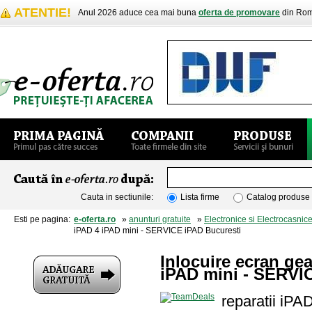
ATENTIE!
Anul 2026 aduce cea mai buna
oferta de promovare
din Rom
Cauta in sectiunile:
Lista firme
Catalog produse
Esti pe pagina:
e-oferta.ro
»
anunturi gratuite
»
Electronice si Electrocasnic
iPAD 4 iPAD mini - SERVICE iPAD Bucuresti
Inlocuire ecran ge
iPAD mini - SERVI
reparatii iPA