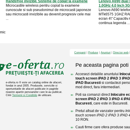
Handsfree invizibil. Sisteme de copiat la examene
Lenovo A690 dual 
Microcastile wireless pentru copiat la examene
1.0GHz 4.0 Inch 3G 
cunoscute si sub pseudonimul de microcasti japoneze
Lenovo A690 telefon
sau microcasti invizibile au devenit progresiv cele mai
MTk6575 1GHZ RA
...
ecran 4\" Capacitiv
continua legenda ...
mic
Companii
Produse
Anunturi
Director web
Pe aceasta pagina poti 
Accesezi detaliile anuntului
Inlocu
touch screen iPAD 2 iPAD 3 iPAD
iPAD Bucuresti
si contactezi perso
e-oferta.ro ® este un catalog online de afaceri,
fondat in anul 2005. Produsele, serviciile si
mod direct, fara intermediari.
oportunitatile de afaceri publicate in paginile
noastre apartin persoanelor care le-au publicat.
Poti sa comanzi direct
Inlocuire e
Cititi
Termenii si Conditiile
de utilizare.
screen iPAD 2 iPAD 3 iPAD 4 iPA
Bucuresti
, care este in Bucuresti.
Pretul afisat de vanzator pentru
In
touch screen iPAD 2 iPAD 3 iPAD 4 
10 RON.
Cauti firme care ofera produse sau 