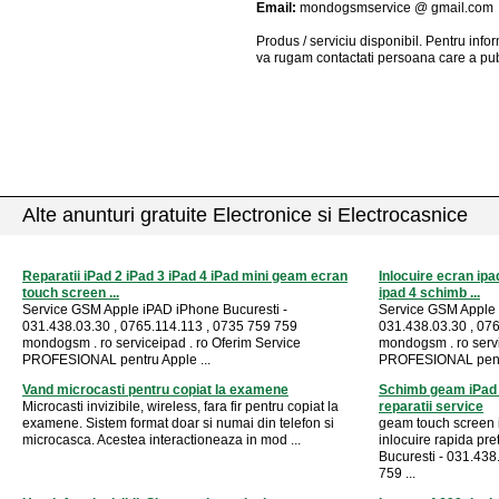
Email:
mondogsmservice @ gmail.com
Produs / serviciu
disponibil
. Pentru info
va rugam contactati persoana care a pub
Alte anunturi gratuite Electronice si Electrocasnice
Reparatii iPad 2 iPad 3 iPad 4 iPad mini geam ecran
Inlocuire ecran ipa
touch screen ...
ipad 4 schimb ...
Service GSM Apple iPAD iPhone Bucuresti -
Service GSM Apple 
031.438.03.30 , 0765.114.113 , 0735 759 759
031.438.03.30 , 07
mondogsm . ro serviceipad . ro Oferim Service
mondogsm . ro servi
PROFESIONAL pentru Apple ...
PROFESIONAL pentr
Vand microcasti pentru copiat la examene
Schimb geam iPad 2
Microcasti invizibile, wireless, fara fir pentru copiat la
reparatii service
examene. Sistem format doar si numai din telefon si
geam touch screen i
microcasca. Acestea interactioneaza in mod ...
inlocuire rapida pr
Bucuresti - 031.438
759 ...