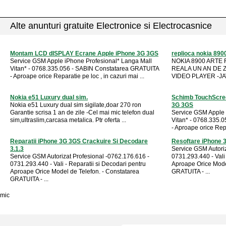
Alte anunturi gratuite Electronice si Electrocasnice
Montam LCD dISPLAY Ecrane Apple iPhone 3G 3GS
replioca nokia 890
Service GSM Apple iPhone Profesional* Langa Mall
NOKIA 8900 ARTE
Vitan* - 0768.335.056 - SABIN Constatarea GRATUITA
REALA UN AN DE ZI
- Aproape orice Reparatie pe loc , in cazuri mai ...
VIDEO PLAYER -JAV
Nokia e51 Luxury dual sim.
Schimb TouchScree
Nokia e51 Luxury dual sim sigilate,doar 270 ron
3G 3GS
Garantie scrisa 1 an de zile -Cel mai mic telefon dual
Service GSM Apple 
sim,ultraslim,carcasa metalica. Ptr oferta ...
Vitan* - 0768.335.
- Aproape orice Repar
Reparatii iPhone 3G 3GS Crackuire Si Decodare
Resoftare iPhone 
3.1.3
Service GSM Autoriz
Service GSM Autorizat Profesional -0762.176.616 -
0731.293.440 - Vali 
0731.293.440 - Vali - Reparatii si Decodari pentru
Aproape Orice Mode
Aproape Orice Model de Telefon. - Constatarea
GRATUITA - ...
GRATUITA - ...
mic