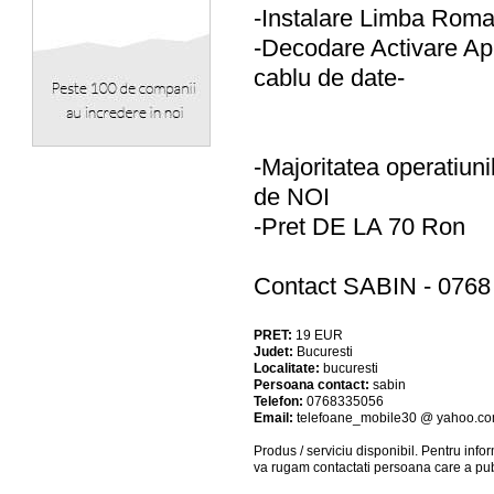
-Instalare Limba Roma
-Decodare Activare Ap
cablu de date-
-Majoritatea operatiuni
de NOI
-Pret DE LA 70 Ron
Contact SABIN - 0768
PRET:
19
EUR
Judet:
Bucuresti
Localitate:
bucuresti
Persoana contact:
sabin
Telefon:
0768335056
Email:
telefoane_mobile30 @ yahoo.c
Produs / serviciu
disponibil
. Pentru info
va rugam contactati persoana care a pub