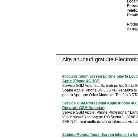
Locali
Perso
Telefo
Email
Produs
va rug
Alte anunturi gratuite Electron
Inlocuim Touch Screen Ecrane Sparte Lovit
Apple iPhone 4G 3GS
Service GSM Autorizat Schimb pe loc Sticla 
Sparte Apple iPhone 3G 3GS 4G Reparatii si
pentru Aproape Orice Model de Telefon NOTA 
Service GSM Profesional Apple iPhone 4G
Reparatii GSM Decodari
Service GSM Apple iPhone Profesional* Lang
Vitan* www.Exclusivgsm.RO Sector3 - 0768.3
SABIN Ptr mai multe detalii si informatii vizitati 
Schimb Montez Touch Screen Iphone 3g Ex