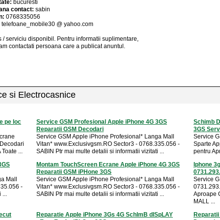
tate:
bucuresti
ana contact:
sabin
n:
0768335056
:
telefoane_mobile30 @ yahoo.com
 / serviciu
disponibil
. Pentru informatii suplimentare,
am contactati persoana care a publicat anuntul.
ice si Electrocasnice
e pe loc
Service GSM Profesional Apple iPhone 4G 3GS
Schimb Di
Reparatii GSM Decodari
3GS Serv
Ecrane
Service GSM Apple iPhone Profesional* Langa Mall
Service G
 Decodari
Vitan* www.Exclusivgsm.RO Sector3 - 0768.335.056 -
Sparte Ap
Toate ...
SABIN Ptr mai multe detalii si informatii vizitati ...
pentru Ap
 3GS
Montam TouchScreen Ecrane Apple iPhone 4G 3GS
Iphone 3g
Reparatii GSM iPHone 3GS
0731.293
a Mall
Service GSM Apple iPhone Profesional* Langa Mall
Service G
35.056 -
Vitan* www.Exclusivgsm.RO Sector3 - 0768.335.056 -
0731.293.4
...
SABIN Ptr mai multe detalii si informatii vizitati ...
Aproape 
MALL ...
ecut
Reparatie Apple iPhone 3Gs 4G SchImB dISpLAY
Reparatii