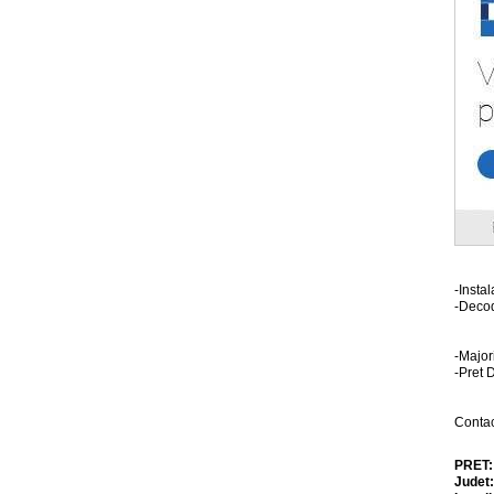
-Insta
-Decod
-Major
-Pret 
Contac
PRET
Judet