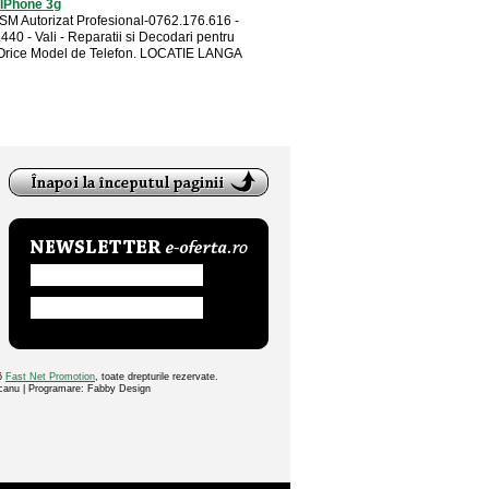
IPhone 3g
SM Autorizat Profesional-0762.176.616 -
40 - Vali - Reparatii si Decodari pentru
Orice Model de Telefon. LOCATIE LANGA
26
Fast Net Promotion
, toate drepturile rezervate.
ocanu | Programare: Fabby Design