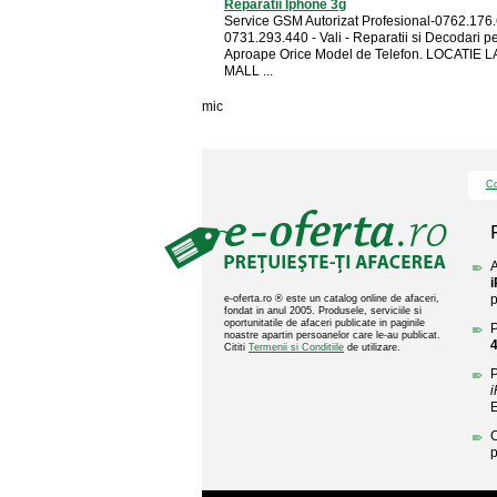
Reparatii Iphone 3g
Service GSM Autorizat Profesional-0762.176.
0731.293.440 - Vali - Reparatii si Decodari p
Aproape Orice Model de Telefon. LOCATIE 
MALL ...
mic
Co
A
p
e-oferta.ro ® este un catalog online de afaceri,
fondat in anul 2005. Produsele, serviciile si
oportunitatile de afaceri publicate in paginile
P
noastre apartin persoanelor care le-au publicat.
Cititi
Termenii si Conditiile
de utilizare.
P
C
p