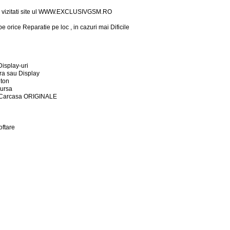
atii vizitati site ul WWW.EXCLUSIVGSM.RO
orice Reparatie pe loc , in cazuri mai Dificile
Display-uri
tura sau Display
uton
Sursa
in Carcasa ORIGINALE
oftare