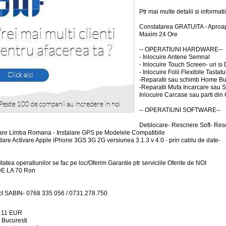
Ptr mai multe detalii si inform
Constatarea GRATUITA - Aproape 
Maxim 24 Ore
-- OPERATIUNI HARDWARE--
- Inlocuire Antene Semnal
- Inlocuire Touch Screen- uri si 
- Inlocuire Folii Flexibile Tasta
-Reparatii sau schimb Home B
-Reparatii Mufa Incarcare sau 
Inlocuire Carcase sau parti d
-- OPERATIUNI SOFTWARE--
Deblocare- Rescriere Soft- Res
lare Limba Romana - Instalare GPS pe Modelele Compatibile
are Activare Apple iPhone 3GS 3G 2G versiunea 3.1.3 v 4.0 - prin cablu de date-
itatea operatiunilor se fac pe loc/Oferim Garantie ptr serviciile Oferite de NOI
DE LA 70 Ron
t SABIN- 0768 335 056 / 0731.278.750
:
11
EUR
:
Bucuresti