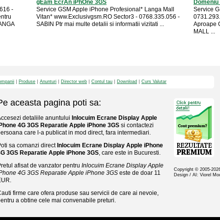
gEam EcrAn iPhOne 3GS
Domeniu 
616 -
Service GSM Apple iPhone Profesional* Langa Mall
Service G
entru
Vitan* www.Exclusivgsm.RO Sector3 - 0768.335.056 -
0731.293.4
LANGA
SABIN Ptr mai multe detalii si informatii vizitati ...
Aproape 
MALL ...
mpanii
Produse
Anunturi
Director web
Contul tau
Download
Curs Valutar
Pe aceasta pagina poti sa:
ccesezi detaliile anuntului
Inlocuim Ecrane Display Apple
iPhone 4G 3GS Reparatie Apple iPhone 3GS
si contactezi
ersoana care l-a publicat in mod direct, fara intermediari.
oti sa comanzi direct
Inlocuim Ecrane Display Apple iPhone
4G 3GS Reparatie Apple iPhone 3GS
, care este in Bucuresti.
retul afisat de vanzator pentru
Inlocuim Ecrane Display Apple
Copyright © 2005-20
iPhone 4G 3GS Reparatie Apple iPhone 3GS
este de doar 11
Design / AI: Viorel M
EUR.
auti firme care ofera produse sau servicii de care ai nevoie,
entru a obtine cele mai convenabile preturi.