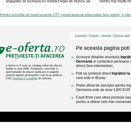
angajator, se lucreaza cu contract legal de munca, iar
Pentru mai multe inf
...
Pentru achizitia de medicamente OTC (medicamente eliberabile fara reteta), e-ofe
Companii
Produse
Anunturi
Director web
Pe aceasta pagina poti 
Accesezi detaliile anuntului
Ingriji
Germania
si contactezi persoana c
direct, fara intermediari.
e-oferta.ro ® este un catalog online de afaceri,
fondat in anul 2005. Produsele, serviciile si
oportunitatile de afaceri publicate in paginile
Poti sa comanzi direct
Ingrijitori 
noastre apartin persoanelor care le-au publicat.
care este in Buzau.
Cititi
Termenii si Conditiile
de utilizare.
Pretul afisat de vanzator pentru
Ing
Germania
este de doar 1300 EUR.
Cauti firme care ofera produse sau 
pentru a obtine cele mai convenabi