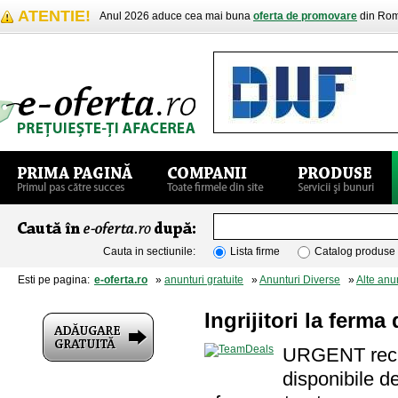
ATENTIE!
Anul 2026 aduce cea mai buna
oferta de promovare
din Rom
Cauta in sectiunile:
Lista firme
Catalog produse
Esti pe pagina:
e-oferta.ro
»
anunturi gratuite
»
Anunturi Diverse
»
Alte anu
Ingrijitori la ferm
URGENT recrut
disponibile de