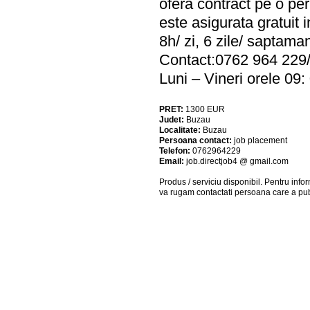
ofera contract pe o p
este asigurata gratuit
8h/ zi, 6 zile/ saptama
Contact:0762 964 229
Luni – Vineri orele 09: 
PRET:
1300
EUR
Judet:
Buzau
Localitate:
Buzau
Persoana contact:
job placement
Telefon:
0762964229
Email:
job.directjob4 @ gmail.com
Produs / serviciu
disponibil
. Pentru info
va rugam contactati persoana care a pub