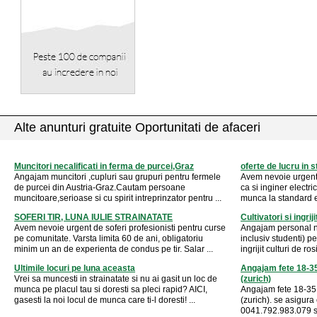
Alte anunturi gratuite Oportunitati de afaceri
Muncitori necalificati in ferma de purcei,Graz
oferte de lucru in s
Angajam muncitori ,cupluri sau grupuri pentru fermele
Avem nevoie urgent d
de purcei din Austria-Graz.Cautam persoane
ca si inginer electri
muncitoare,serioase si cu spirit intreprinzator pentru ...
munca la standard e
SOFERI TIR, LUNA IULIE STRAINATATE
Cultivatori si ingriji
Avem nevoie urgent de soferi profesionisti pentru curse
Angajam personal nec
pe comunitate. Varsta limita 60 de ani, obligatoriu
inclusiv studenti) p
minim un an de experienta de condus pe tir. Salar ...
ingrijit culturi de ros
Ultimile locuri pe luna aceasta
Angajam fete 18-35
Vrei sa muncesti in strainatate si nu ai gasit un loc de
(zurich)
munca pe placul tau si doresti sa pleci rapid? AICI,
Angajam fete 18-35 
gasesti la noi locul de munca care ti-l doresti! ...
(zurich). se asigura
0041.792.983.079 