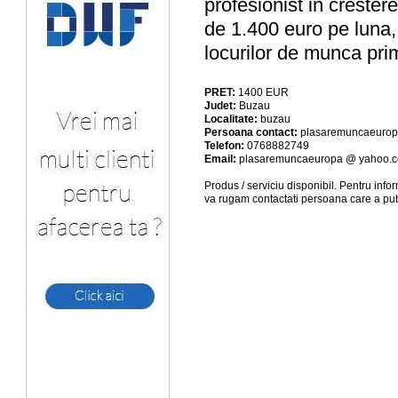
profesionist in crester
de 1.400 euro pe luna, 
locurilor de munca pri
PRET:
1400
EUR
Judet:
Buzau
Localitate:
buzau
Persoana contact:
plasaremuncaeuro
Telefon:
0768882749
Email:
plasaremuncaeuropa @ yahoo.
Produs / serviciu
disponibil
. Pentru info
va rugam contactati persoana care a pub