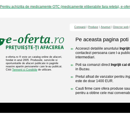
Pentru achizitia de medicamente OTC (medicamente eliberabile fara reteta), e-ofe
Companii
Produse
Anunturi
Director web
Pe aceasta pagina poti 
Accesezi detaliile anuntului
Ingrij
contactezi persoana care l-a public
intermediari.
e-oferta.ro ® este un catalog online de afaceri,
fondat in anul 2005. Produsele, serviciile si
oportunitatile de afaceri publicate in paginile
Poti sa comanzi direct
Ingrijit cai
noastre apartin persoanelor care le-au publicat.
in Buzau.
Cititi
Termenii si Conditiile
de utilizare.
Pretul afisat de vanzator pentru
Ing
este de doar 1400 EUR.
Cauti firme care ofera produse sau 
pentru a obtine cele mai convenabi