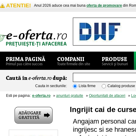
ATENTIE!
Anul 2026 aduce cea mai buna
oferta de promovare
din Rom
Cauta in sectiunile:
Lista firme
Catalog produse
Esti pe pagina:
e-oferta.ro
»
anunturi gratuite
»
Oportunitati de afaceri
»
Lo
Ingrijit cai de curs
Angajam personal care
ingrijesc si se hranes