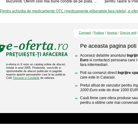
Bucuresti. Oferim cele mai bune conditii de pe piata. ...
pentru Taiere si Prel
Pentru achizitia de medicamente OTC (medicamente eliberabile fara reteta), e-ofe
Companii
Produse
Anunturi
Director web
Pe aceasta pagina poti 
Accesezi detaliile anuntului
Ingrij
Euro
si contactezi persoana care l-
fara intermediari.
e-oferta.ro ® este un catalog online de afaceri,
fondat in anul 2005. Produsele, serviciile si
oportunitatile de afaceri publicate in paginile
Poti sa comanzi direct
Ingrijire sp
noastre apartin persoanelor care le-au publicat.
care este in Calarasi.
Cititi
Termenii si Conditiile
de utilizare.
Pretul afisat de vanzator pentru
Ing
1000 Euro
este de doar 1000 EUR
Cauti firme care ofera produse sau 
pentru a obtine cele mai convenabi