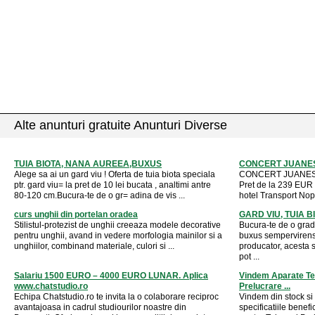
Alte anunturi gratuite Anunturi Diverse
TUIA BIOTA, NANA AUREEA,BUXUS
CONCERT JUANES
Alege sa ai un gard viu ! Oferta de tuia biota speciala
CONCERT JUANES 
ptr. gard viu= la pret de 10 lei bucata , analtimi antre
Pret de la 239 EUR
80-120 cm.Bucura-te de o gr= adina de vis ...
hotel Transport Nopt
curs unghii din portelan oradea
GARD VIU, TUIA B
Stilistul-protezist de unghii creeaza modele decorative
Bucura-te de o gradi
pentru unghii, avand in vedere morfologia mainilor si a
buxus sempervirens 
unghiilor, combinand materiale, culori si ...
producator, acesta 
pot ...
Salariu 1500 EURO – 4000 EURO LUNAR. Aplica
Vindem Aparate Ter
www.chatstudio.ro
Prelucrare ...
Echipa Chatstudio.ro te invita la o colaborare reciproc
Vindem din stock si
avantajoasa in cadrul studiourilor noastre din
specificatiile benef