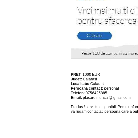
PRET:
1000
EUR
Judet:
Calarasi
Localitate:
Calarasi
Persoana contact:
personal
Telefon:
0756425885
Email:
plasare.munca @ gmail.com
Produs / serviciu
disponibil
. Pentru info
va rugam contactati persoana care a pub