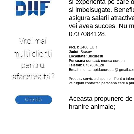
si experienta pe care o
si imbelsugate. Benefi
asigura salarii atractiv
vei avea succes. Nu m
0737084128.
PRET:
1400
EUR
Judet:
Brasov
Localitate:
Bucuresti
Persoana contact:
munca europa
Telefon:
0737084128
Email:
muncarapidaeuropa @ gmail.co
Produs / serviciu
disponibil
. Pentru info
va rugam contactati persoana care a pub
Aceasta propunere de a
hranire animale;