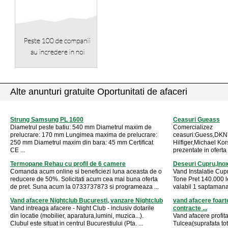
Alte anunturi gratuite Oportunitati de afaceri
Strung Samsung PL 1600
Ceasuri Gueass
Diametrul peste batiu: 540 mm Diametrul maxim de
Comercializez
prelucrare: 170 mm Lungimea maxima de prelucrare:
ceasuri:Guess,DKN
250 mm Diametrul maxim din bara: 45 mm Certificat
Hilfiger,Michael Ko
CE ...
prezentate in oferta 
Termopane Rehau cu profil de 6 camere
Deseuri Cupru,Inox
Comanda acum online si beneficiezi luna aceasta de o
Vand Instalatie Cup
reducere de 50%. Solicitati acum cea mai buna oferta
Tone Pret 140.000 l
de pret. Suna acum la 0733737873 si programeaza ...
valabil 1 saptamana 
Vand afacere Nightclub Bucuresti, vanzare Nightclub
vand afacere foarte
Vand intreaga afacere - Night Club - inclusiv dotarile
contracte ...
din locatie (mobilier, aparatura,lumini, muzica...).
Vand afacere profita
Clubul este situat in centrul Bucurestiului (Pta. ...
Tulcea(suprafata t