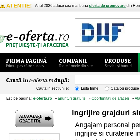
ATENTIE!
Anul 2026 aduce cea mai buna
oferta de promovare
din Rom
Cauta in sectiunile:
Lista firme
Catalog produse
Esti pe pagina:
e-oferta.ro
»
anunturi gratuite
»
Oportunitati de afaceri
»
Afa
Ingrijire grajduri s
Angajam personal pent
ingrijire si curatenie