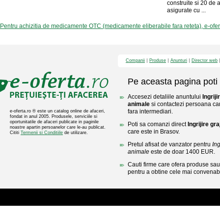
construite si 20 de
asigurate cu ...
Pentru achizitia de medicamente OTC (medicamente eliberabile fara reteta), e-ofe
Companii
Produse
Anunturi
Director web
Pe aceasta pagina poti 
Accesezi detaliile anuntului
Ingriji
animale
si contactezi persoana care
fara intermediari.
e-oferta.ro ® este un catalog online de afaceri,
fondat in anul 2005. Produsele, serviciile si
oportunitatile de afaceri publicate in paginile
Poti sa comanzi direct
Ingrijire gr
noastre apartin persoanelor care le-au publicat.
care este in Brasov.
Cititi
Termenii si Conditiile
de utilizare.
Pretul afisat de vanzator pentru
Ing
animale
este de doar 1400 EUR.
Cauti firme care ofera produse sau 
pentru a obtine cele mai convenabi