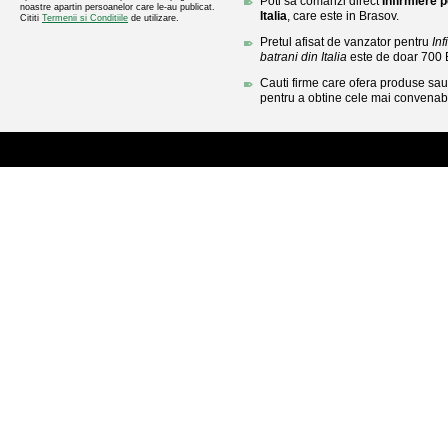
Poti sa comanzi direct
Infirmiere 
noastre apartin persoanelor care le-au publicat.
Italia
, care este in Brasov.
Cititi
Termenii si Conditiile
de utilizare.
Pretul afisat de vanzator pentru
In
batrani din Italia
este de doar 700
Cauti firme care ofera produse sau 
pentru a obtine cele mai convenabi