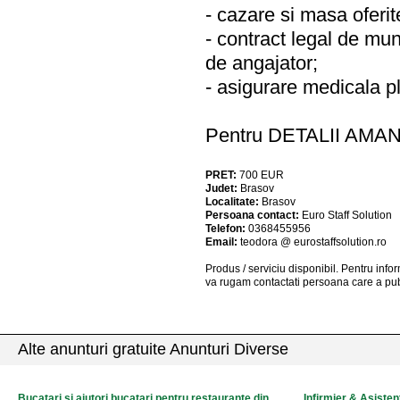
- cazare si masa oferit
- contract legal de mun
de angajator;
- asigurare medicala pl
Pentru DETALII AMAN
PRET:
700
EUR
Judet:
Brasov
Localitate:
Brasov
Persoana contact:
Euro Staff Solution
Telefon:
0368455956
Email:
teodora @ eurostaffsolution.ro
Produs / serviciu
disponibil
. Pentru info
va rugam contactati persoana care a pub
Alte anunturi gratuite Anunturi Diverse
Bucatari si ajutori bucatari pentru restaurante din
Infirmier & Asisten