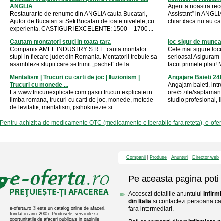
ANGLIA
Agentia noastra re
Restaurante de renume din ANGLIA cauta Bucatari,
Assistant” in ANGLIA
Ajutor de Bucatari si Sefi Bucatari de toate nivelele, cu
chiar daca nu au cali
experienta. CASTIGURI EXCELENTE: 1500 – 1700 ...
Cautam montatori stupi in toata tara
loc sigur de munca
Compania AMEL INDUSTRY S.R.L. cauta montatori
Cele mai sigure loc
stupi in fiecare judet din Romania. Montatorii trebuie sa
serioasa! Asiguram d
asambleze stupii care se trimit „pachet” de la ...
facut primele plati! 
Mentalism | Trucuri cu carti de joc | Iluzionism |
Angajare Baieti 24
Trucuri cu monede ...
Angajam baieti, intr
La www.trucuriexplicate.com gasiti trucuri explicate in
ore/5 zile/saptaman
limba romana, trucuri cu carti de joc, monede, metode
studio profesional, 
de levitatie, mentalism, psihokinezie si ...
Pentru achizitia de medicamente OTC (medicamente eliberabile fara reteta), e-ofe
Companii
Produse
Anunturi
Director web
Pe aceasta pagina poti 
Accesezi detaliile anuntului
Infirm
din Italia
si contactezi persoana car
fara intermediari.
e-oferta.ro ® este un catalog online de afaceri,
fondat in anul 2005. Produsele, serviciile si
oportunitatile de afaceri publicate in paginile