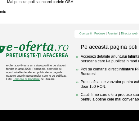
.Mai pe scurt poti sa incarci cartele GSM ...
mic
Companii
Produse
Anunturi
Director web
Pe aceasta pagina poti 
Accesezi detaliile anuntului
Infiin
persoana care l-a publicat in mod di
e-oferta.ro ® este un catalog online de afaceri,
Poti sa comanzi direct
Infiintare P
fondat in anul 2005. Produsele, serviciile si
oportunitatile de afaceri publicate in paginile
Bucuresti.
noastre apartin persoanelor care le-au publicat.
Cititi
Termenii si Conditiile
de utilizare.
Pretul afisat de vanzator pentru
Inf
doar 150 RON.
Cauti firme care ofera produse sau 
pentru a obtine cele mai convenabi