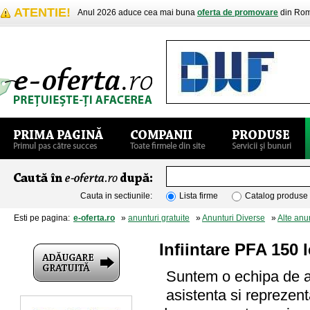
ATENTIE!
Anul 2026 aduce cea mai buna
oferta de promovare
din Rom
Cauta in sectiunile:
Lista firme
Catalog produse
Esti pe pagina:
e-oferta.ro
»
anunturi gratuite
»
Anunturi Diverse
»
Alte anu
Infiintare PFA 150 l
Suntem o echipa de av
asistenta si reprezenta