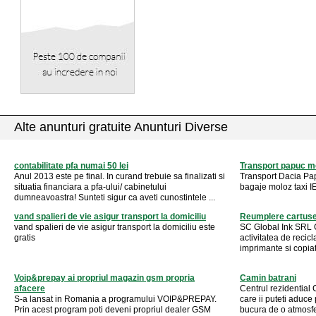
Alte anunturi gratuite Anunturi Diverse
contabilitate pfa numai 50 lei
Transport papuc m
Anul 2013 este pe final. In curand trebuie sa finalizati si
Transport Dacia Pa
situatia financiara a pfa-ului/ cabinetului
bagaje moloz taxi 
dumneavoastra! Sunteti sigur ca aveti cunostintele ...
vand spalieri de vie asigur transport la domiciliu
Reumplere cartuse
vand spalieri de vie asigur transport la domiciliu este
SC Global Ink SRL C
gratis
activitatea de recic
imprimante si copiat
Voip&prepay ai propriul magazin gsm propria
Camin batrani
afacere
Centrul rezidential C
S-a lansat in Romania a programului VOIP&PREPAY.
care ii puteti aduce p
Prin acest program poti deveni propriul dealer GSM
bucura de o atmosfe