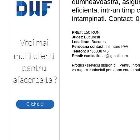
dumneavoastra, asigura
eficienta, intr-un timp
intampinati. Contact:
PRET:
150
RON
Judet:
Bucuresti
Localitate:
Bucuresti
Persoana contact:
Infiintare PFA
Telefon:
0736038745
Email:
cumfacfirma @ gmail.com
Produs / serviciu
disponibil
. Pentru info
va rugam contactati persoana care a pub