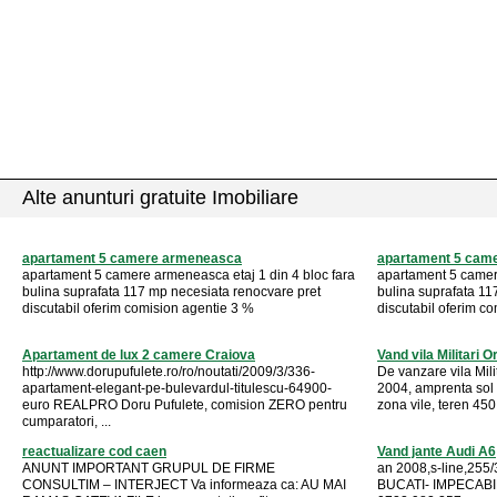
Alte anunturi gratuite Imobiliare
apartament 5 camere armeneasca
apartament 5 cam
apartament 5 camere armeneasca etaj 1 din 4 bloc fara
apartament 5 camere
bulina suprafata 117 mp necesiata renocvare pret
bulina suprafata 11
discutabil oferim comision agentie 3 %
discutabil oferim c
Apartament de lux 2 camere Craiova
Vand vila Militari 
http://www.dorupufulete.ro/ro/noutati/2009/3/336-
De vanzare vila Mili
apartament-elegant-pe-bulevardul-titulescu-64900-
2004, amprenta sol 
euro REALPRO Doru Pufulete, comision ZERO pentru
zona vile, teren 450
cumparatori, ...
reactualizare cod caen
Vand jante Audi A6
ANUNT IMPORTANT GRUPUL DE FIRME
an 2008,s-line,255
CONSULTIM – INTERJECT Va informeaza ca: AU MAI
BUCATI- IMPECABILE