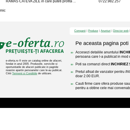
RAMAS CATEVA ZILE in care puteti profita ...
0722.982.257
mic
Companii
Produse
Anunturi
Director web
Pe aceasta pagina poti 
Accesezi detaliile anuntului
INCHI
persoana care l-a publicat in mod di
e-oferta.ro ® este un catalog online de afaceri,
Poti sa comanzi direct
INCHIRIEZ 
fondat in anul 2005. Produsele, serviciile si
oportunitatile de afaceri publicate in paginile
noastre apartin persoanelor care le-au publicat.
Pretul afisat de vanzator pentru
IN
Cititi
Termenii si Conditiile
de utilizare.
doar 2.00 EUR.
Cauti firme care ofera produse sau 
pentru a obtine cele mai convenabi