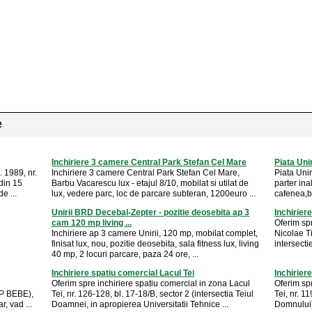
e
Inchiriere 3 camere Central Park Stefan Cel Mare
Piata Uni
. 1989, nr.
Inchiriere 3 camere Central Park Stefan Cel Mare,
Piata Uni
din 15
Barbu Vacarescu lux - etajul 8/10, mobilat si utilat de
parter ina
e ...
lux, vedere parc, loc de parcare subteran, 1200euro ...
cafenea,ba
Unirii BRD Decebal-Zepter - pozitie deosebita ap 3
Inchirier
cam 120 mp living ...
Oferim spr
Inchiriere ap 3 camere Unirii, 120 mp, mobilat complet,
Nicolae Ti
finisat lux, nou, pozitie deosebita, sala fitness lux, living
intersecti
40 mp, 2 locuri parcare, paza 24 ore, ...
Inchiriere spatiu comercial Lacul Tei
Inchirier
Oferim spre inchiriere spatiu comercial in zona Lacul
Oferim spr
VIP BEBE),
Tei, nr. 126-128, bl. 17-18/B, sector 2 (intersectia Teiul
Tei, nr. 1
, vad ...
Doamnei, in apropierea Universitatii Tehnice ...
Domnului),