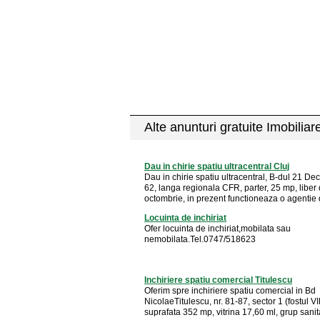
Alte anunturi gratuite Imobiliar
Dau in chirie spatiu ultracentral Cluj
Dau in chirie spatiu ultracentral, B-dul 21 Dec
62, langa regionala CFR, parter, 25 mp, liber 
octombrie, in prezent functioneaza o agentie d
Locuinta de inchiriat
Ofer locuinta de inchiriat,mobilata sau
nemobilata.Tel.0747/518623
Inchiriere spatiu comercial Titulescu
Oferim spre inchiriere spatiu comercial in Bd
NicolaeTitulescu, nr. 81-87, sector 1 (fostul 
suprafata 352 mp, vitrina 17,60 ml, grup sanitar