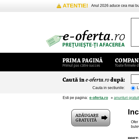
ATENTIE!
Anul 2026 aduce cea mai 
Cauta in sectiunile:
L
Esti pe pagina:
e-oferta.ro
»
anunturi gratui
Inc
Ofer
bulev
PRET