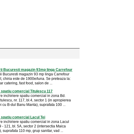
rii Bucuresti magazin 93mp linga Carrefour
rii Bucuresti magazin 93 mp linga Carrefour
lt, chiria este de 1900e/luna. Se preteaza la:
r catering, fast food, salon de ...
e spatiu comercial Titulescu 117
e inchiriere spatiu comercial in zona Bd.
tulescu, nr. 117, bl.4, sector 1 (in apropierea
ei cu B-dul Banu Manta), suprafata 100 ...
e spatiu comercial Lacul Tei
e inchiriere spatiu comercial in zona Lacul
19 - 121, bl. 5A, sector 2 (intersectia Maica
 suprafata 110 mp, grup sanitar, vad ...