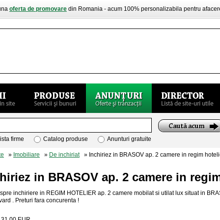
buna
oferta de promovare
din Romania - acum 100% personalizabila pentru aface
ista firme
Catalog produse
Anunturi gratuite
te
»
Imobiliare
»
De inchiriat
» Inchiriez in BRASOV ap. 2 camere in regim hoteli
hiriez in BRASOV ap. 2 camere in regim
 spre inchiriere in REGIM HOTELIER ap. 2 camere mobilat si utilat lux situat in BRA
ard . Preturi fara concurenta !
:
31.00
EUR