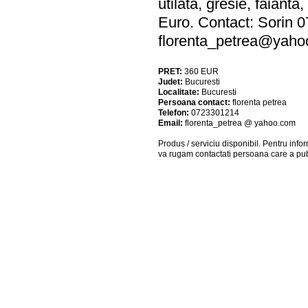
utilata, gresie, faiant
Euro. Contact: Sorin 
florenta_petrea@yah
PRET:
360
EUR
Judet:
Bucuresti
Localitate:
Bucuresti
Persoana contact:
florenta petrea
Telefon:
0723301214
Email:
florenta_petrea @ yahoo.com
Produs / serviciu
disponibil
. Pentru info
va rugam contactati persoana care a pub