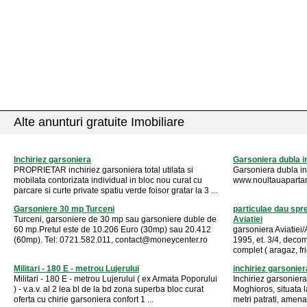
Alte anunturi gratuite Imobiliare
Inchiriez garsoniera
Garsoniera dubla in
PROPRIETAR inchiriez garsoniera total utilata si
Garsoniera dubla in 
mobilata contorizata individual in bloc nou curat cu
www.noultauapartam
parcare si curte private spatiu verde foisor gratar la 3 ...
Garsoniere 30 mp Turceni
particulae dau s
Turceni, garsoniere de 30 mp sau garsoniere duble de
Aviatiei
60 mp.Pretul este de 10.206 Euro (30mp) sau 20.412
garsoniera Aviatiei/
(60mp). Tel: 0721.582.011,
contact@moneycenter.ro
1995, et. 3/4, decom
complet ( aragaz, fri
Militari - 180 E - metrou Lujerului
inchiriez garsonier
Militari - 180 E - metrou Lujerului ( ex Armata Poporului
Inchiriez garsoniera
) - v.a.v. al 2 lea bl de la bd zona superba bloc curat
Moghioros, situata l
oferta cu chirie garsoniera confort 1 ...
metri patrati, amenaj