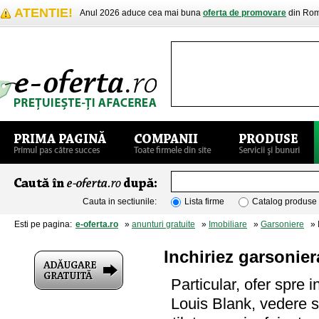
ATENTIE!
Anul 2026 aduce cea mai buna
oferta de promovare
din Rom
Cauta in sectiunile:
Lista firme
Catalog produse
Esti pe pagina:
e-oferta.ro
»
anunturi gratuite
»
Imobiliare
»
Garsoniere
» In
Inchiriez garsoniera
Particular, ofer spre 
Louis Blank, vedere s