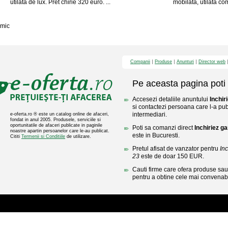
utilata de lux. Pret chirie 320 euro. ...
mobilata, utilata 
mic
Companii
Produse
Anunturi
Director web
Pe aceasta pagina poti 
Accesezi detaliile anuntului
Inchir
si contactezi persoana care l-a publ
intermediari.
e-oferta.ro ® este un catalog online de afaceri,
fondat in anul 2005. Produsele, serviciile si
oportunitatile de afaceri publicate in paginile
Poti sa comanzi direct
Inchiriez g
noastre apartin persoanelor care le-au publicat.
este in Bucuresti.
Cititi
Termenii si Conditiile
de utilizare.
Pretul afisat de vanzator pentru
Inc
23
este de doar 150 EUR.
Cauti firme care ofera produse sau 
pentru a obtine cele mai convenabi