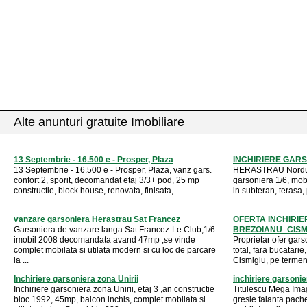
Alte anunturi gratuite Imobiliare
13 Septembrie - 16.500 e - Prosper, Plaza
INCHIRIERE GARS
13 Septembrie - 16.500 e - Prosper, Plaza, vanz gars.
HERASTRAU Nordului
confort 2, sporit, decomandat etaj 3/3+ pod, 25 mp
garsoniera 1/6, mobi
constructie, block house, renovata, finisata, ...
in subteran, terasa,
vanzare garsoniera Herastrau Sat Francez
OFERTA INCHIRIER
Garsoniera de vanzare langa Sat Francez-Le Club,1/6
BREZOIANU_CISM
imobil 2008 decomandata avand 47mp ,se vinde
Proprietar ofer gar
complet mobilata si utilata modern si cu loc de parcare
total, fara bucatari
la ...
Cismigiu, pe terme
Inchiriere garsoniera zona Unirii
inchiriere garsonie
Inchiriere garsoniera zona Unirii, etaj 3 ,an constructie
Titulescu Mega Ima
bloc 1992, 45mp, balcon inchis, complet mobilata si
gresie faianta pach