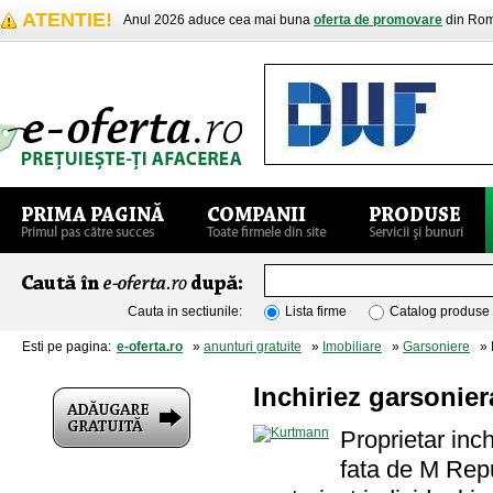
ATENTIE!
Anul 2026 aduce cea mai buna
oferta de promovare
din Rom
Cauta in sectiunile:
Lista firme
Catalog produse
Esti pe pagina:
e-oferta.ro
»
anunturi gratuite
»
Imobiliare
»
Garsoniere
» I
Inchiriez garsonier
Proprietar inch
fata de M Repu