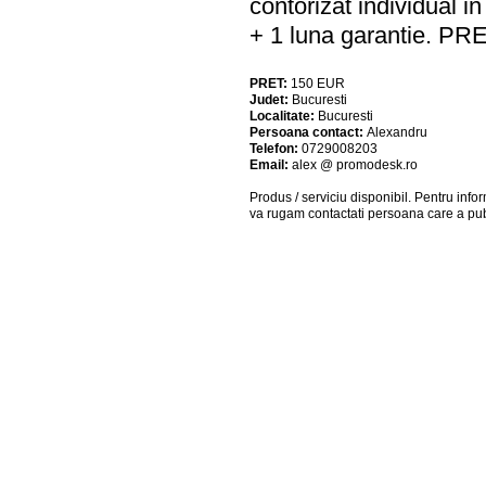
contorizat individual in
+ 1 luna garantie. PR
PRET:
150
EUR
Judet:
Bucuresti
Localitate:
Bucuresti
Persoana contact:
Alexandru
Telefon:
0729008203
Email:
alex @ promodesk.ro
Produs / serviciu
disponibil
. Pentru info
va rugam contactati persoana care a pub