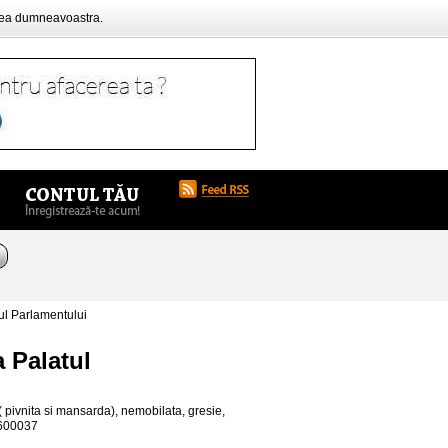
rea dumneavoastra.
ul Parlamentului
 Palatul
( pivnita si mansarda), nemobilata, gresie,
29600037