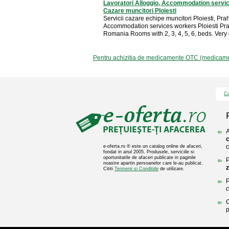
Lavoratori Alloggio, Accommodation servic
Cazare muncitori Ploiesti
Servicii cazare echipe muncitori Ploiesti, Pr
Accommodation services workers Ploiesti Pr
Romania Rooms with 2, 3, 4, 5, 6, beds. Very 
Pentru achizitia de medicamente OTC (medicament
Co
A
c
c
e-oferta.ro ® este un catalog online de afaceri,
fondat in anul 2005. Produsele, serviciile si
oportunitatile de afaceri publicate in paginile
P
noastre apartin persoanelor care le-au publicat.
z
Cititi
Termenii si Conditiile
de utilizare.
P
c
C
p