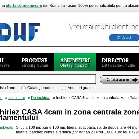
buna
oferta de promovare
din Romania - acum 100% personalizabila pentru aface
ista firme
Catalog produse
Anunturi gratuite
te
»
Imobiliare
»
De inchiriat
» Inchiriez CASA 4cam in zona centrala zona Palat
hiriez CASA 4cam in zona centrala zona
rlamentului
S. utila 100 mp ,curte 100 mp, libera ,spatioasa, sp. de depozitare 44 mp 
faianta ,parchet; centrala termica ,Str. Adrian 23 Pret 1.000 euro tel. 07