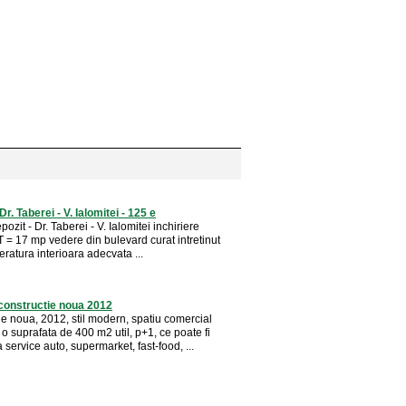
Dr. Taberei - V. Ialomitei - 125 e
pozit - Dr. Taberei - V. Ialomitei inchiriere
 = 17 mp vedere din bulevard curat intretinut
ratura interioara adecvata ...
 constructie noua 2012
ie noua, 2012, stil modern, spatiu comercial
 o suprafata de 400 m2 util, p+1, ce poate fi
a service auto, supermarket, fast-food, ...