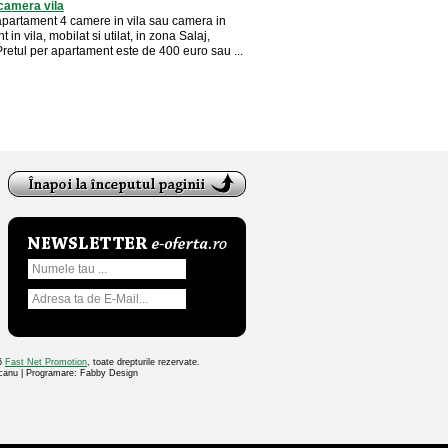
 camera vila
 apartament 4 camere in vila sau camera in
 in vila, mobilat si utilat, in zona Salaj,
retul per apartament este de 400 euro sau ...
26
Fast Net Promotion
, toate drepturile rezervate.
ocanu | Programare: Fabby Design