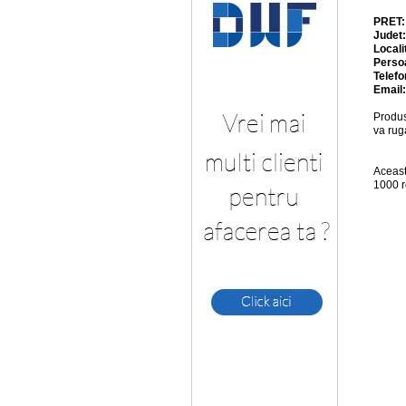
PRET
Judet
Locali
Perso
Telefo
Email
Produs
va rug
Aceast
1000 r