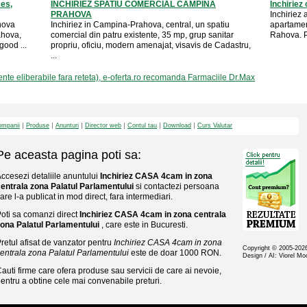
es,
INCHIRIEZ SPATIU COMERCIAL CAMPINA
Inchiriez
PRAHOVA
Inchiriez
ahova
Inchiriez in Campina-Prahova, central, un spatiu
apartament
ahova,
comercial din patru existente, 35 mp, grup sanitar
Rahova. P
good ...
propriu, oficiu, modern amenajat, visavis de Cadastru,
...
e eliberabile fara reteta), e-oferta.ro recomanda Farmaciile Dr.Max
mpanii
Produse
Anunturi
Director web
Contul tau
Download
Curs Valutar
Pe aceasta pagina poti sa:
ccesezi detaliile anuntului
Inchiriez CASA 4cam in zona
entrala zona Palatul Parlamentului
si contactezi persoana
are l-a publicat in mod direct, fara intermediari.
oti sa comanzi direct
Inchiriez CASA 4cam in zona centrala
ona Palatul Parlamentului
, care este in Bucuresti.
retul afisat de vanzator pentru
Inchiriez CASA 4cam in zona
Copyright © 2005-20
entrala zona Palatul Parlamentului
este de doar 1000 RON.
Design / AI: Viorel M
auti firme care ofera produse sau servicii de care ai nevoie,
entru a obtine cele mai convenabile preturi.