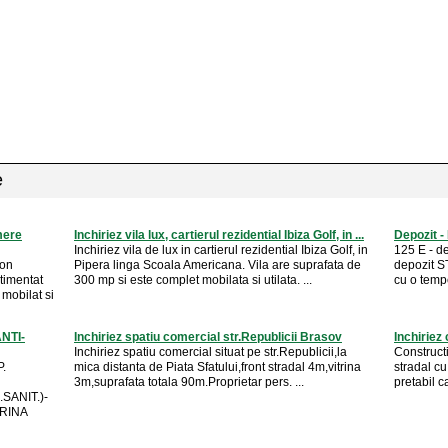
e
mere
Inchiriez vila lux, cartierul rezidential Ibiza Golf, in ...
Depozit - 
Inchiriez vila de lux in cartierul rezidential Ibiza Golf, in
125 E - de
ion
Pipera linga Scoala Americana. Vila are suprafata de
depozit ST
timentat
300 mp si este complet mobilata si utilata. ...
cu o tempe
 mobilat si
NTI-
Inchiriez spatiu comercial str.Republicii Brasov
Inchiriez
Inchiriez spatiu comercial situat pe str.Republicii,la
Construct
.
mica distanta de Piata Sfatului,front stradal 4m,vitrina
stradal cu
3m,suprafata totala 90m.Proprietar pers. ...
pretabil c
SANIT.)-
RINA