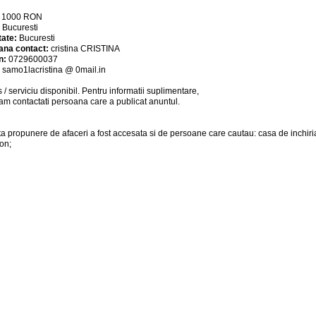
:
1000
RON
:
Bucuresti
tate:
Bucuresti
ana contact:
cristina CRISTINA
n:
0729600037
:
samo1lacristina @ 0mail.in
 / serviciu
disponibil
. Pentru informatii suplimentare,
am contactati persoana care a publicat anuntul.
a propunere de afaceri a fost accesata si de persoane care cautau: casa de inchiria
on;