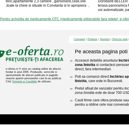
bloc,apartamente 2,3 camere , garsoniere,case,vile
Dorobanti BELLER b
,toate la cheie si situate in Constanta si in apropiera ...
terasa panoramica fin
usi automatizate, pa
Pentru achizitia de medicamente OTC (medicamente eliberabile fara reteta), e-ofe
Companii
Produse
Anunturi
Director web
Pe aceasta pagina poti 
Accesezi detaliile anuntului
Inchir
zona linistita
si contactezi persoan
direct, fara intermediari.
e-oferta.ro ® este un catalog online de afaceri,
fondat in anul 2005. Produsele, serviciile si
oportunitatile de afaceri publicate in paginile
Poti sa comanzi direct
Inchiriez a
noastre apartin persoanelor care le-au publicat.
linistita
, care este in Bucuresti.
Cititi
Termenii si Conditiile
de utilizare.
Pretul afisat de vanzator pentru
In
zona linistita
este de doar 700 US
Cauti firme care ofera produse sau 
pentru a obtine cele mai convenabi