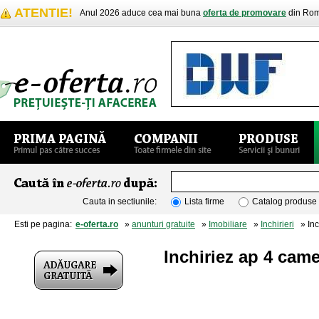
ATENTIE!
Anul 2026 aduce cea mai buna
oferta de promovare
din Rom
Cauta in sectiunile:
Lista firme
Catalog produse
Esti pe pagina:
e-oferta.ro
»
anunturi gratuite
»
Imobiliare
»
Inchirieri
» Inch
Inchiriez ap 4 came