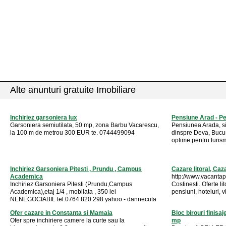
Alte anunturi gratuite Imobiliare
Inchiriez garsoniera lux
Pensiune Arad - P
Garsoniera semiutilata, 50 mp, zona Barbu Vacarescu,
Pensiunea Arada, sit
la 100 m de metrou 300 EUR te. 0744499094
dinspre Deva, Bucure
optime pentru turism
Inchiriez Garsoniera Pitesti , Prundu , Campus
Cazare litoral, Caz
Academica
http://www.vacantape
Inchiriez Garsoniera Pitesti (Prundu,Campus
Costinesti. Oferte li
Academica),etaj 1/4 , mobilata , 350 lei
pensiuni, hoteluri, vi
NENEGOCIABIL tel.0764.820.298 yahoo - dannecuta
Ofer cazare in Constanta si Mamaia
Bloc birouri finis
Ofer spre inchiriere camere la curte sau la
mp