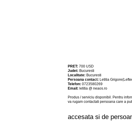
PRET:
700
USD
Judet:
Bucuresti
Localitate:
Bucuresti
Persoana contact:
Letitia Grigore(Lefte
Telefon:
0723580269
Email:
letitia @ neaos.ro
Produs / serviciu
disponibil
. Pentru info
va rugam contactati persoana care a pub
accesata si de persoane 