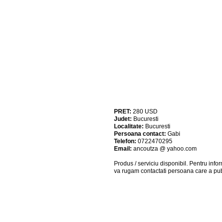
PRET:
280
USD
Judet:
Bucuresti
Localitate:
Bucuresti
Persoana contact:
Gabi
Telefon:
0722470295
Email:
ancoutza @ yahoo.com
Produs / serviciu
disponibil
. Pentru info
va rugam contactati persoana care a pub