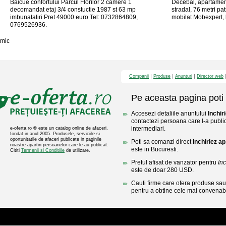
Baicue confortului Parcul Florilor 2 camere 1
Decebal, apartamen
decomandat etaj 3/4 constuctie 1987 st 63 mp
stradal, 76 metri pat
imbunatatiri Pret 49000 euro Tel: 0732864809,
mobilat Mobexpert, 
0769526936.
mic
Companii
Produse
Anunturi
Director web
Pe aceasta pagina poti 
Accesezi detaliile anuntului
Inchir
contactezi persoana care l-a public
intermediari.
e-oferta.ro ® este un catalog online de afaceri,
fondat in anul 2005. Produsele, serviciile si
oportunitatile de afaceri publicate in paginile
Poti sa comanzi direct
Inchiriez ap
noastre apartin persoanelor care le-au publicat.
este in Bucuresti.
Cititi
Termenii si Conditiile
de utilizare.
Pretul afisat de vanzator pentru
Inc
este de doar 280 USD.
Cauti firme care ofera produse sau 
pentru a obtine cele mai convenabi