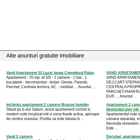
Alte anunturi gratuite Imobiliare
Vand Apartament Sf Lazar langa Complexul Palas
VAND APARTAMEN
Apartament - 70 mp. et 5/5 - 2 camere - 2 bai - 1
VAND APARTAMEN
bucatarie - decomandat - dotari: Gresie, Faianta,
DEJ,CART.STEFAN
Parchet, Centrala termica, AC. - mobilat..... Anuntul ...
CENTRALA PROPR
PARCHET,FAIANTA.
EUR..... Anuntul ...
inchiriez apartament 2 camere Brasov hotelier
Apartament 2 cam
Situat pe b-dul Saturn, acest apartament cochet si
demisolul unei vile d
modern este localizat intr-o zona foarte activa, aproape
Apartamentul este si
de centrul orasului. Pozitia sa este ideala in ...
camara separata, e
Necesita remedieri.
Este ...
Vand 2 camere
Decebal, apartam