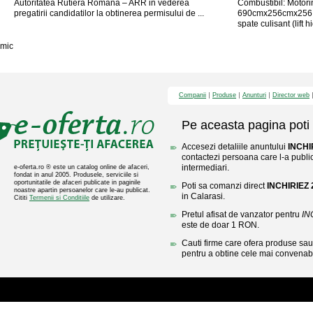
Autoritatea Rutiera Romana – ARR in vederea
Combustibil: Motor
pregatirii candidatilor la obtinerea permisului de ...
690cmx256cmx256 
spate culisant (lift hi
mic
Companii
Produse
Anunturi
Director web
Pe aceasta pagina poti 
Accesezi detaliile anuntului
INCHI
contactezi persoana care l-a public
intermediari.
e-oferta.ro ® este un catalog online de afaceri,
fondat in anul 2005. Produsele, serviciile si
oportunitatile de afaceri publicate in paginile
Poti sa comanzi direct
INCHIRIEZ
noastre apartin persoanelor care le-au publicat.
in Calarasi.
Cititi
Termenii si Conditiile
de utilizare.
Pretul afisat de vanzator pentru
IN
este de doar 1 RON.
Cauti firme care ofera produse sau 
pentru a obtine cele mai convenabi