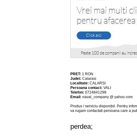
PRET:
1
RON
Judet:
Calarasi
Localitate:
CALARSI
Persoana contact:
VALI
Telefon:
0724841298
Email:
naval_company @ yahoo.com
Produs / serviciu
disponibil
. Pentru info
va rugam contactati persoana care a pub
perdea;