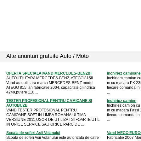
Alte anunturi gratuite Auto / Moto
OFERTA SPECIALA!VAND MERCEDES-BENZ!!!
Inchiriez camioane 
AUTOUTILITARA MERCEDES-BENZ, ATEGO 815!!
Inchiriem camion cu
Vand autoutilitara marca MERCEDES-BENZ model
m cu macara PK 2350
ATEGO 815, an fabricatie 2004, capacitate cilindrica
fiecare comanda in f
4249,putere 110 ...
...
TESTER PROFESIONAL PENTRU CAMIOANE SI
Inchiriez camion
AUTOBUZE
Inchiriez camion cu
VAND TESTER PROFESIONAL PENTRU
m cu macara Fassi 1
CAMIOANE,SOFT IN LIMBA ROMANA,ULTIMA
fiecare comanda in f
VERSIUNE 2011,USOR DE UTILIZAT SI FOARTE UTIL
...
IN ORICE SERVICE SAU ORICE PARC DE ...
Scoala de soferi Asii Volanului
Vand IVECO EURO
Scoala de soferi Asii Volanului este autorizata de catre
Fabricatie 2007 Mo