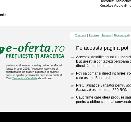
...
Decodez Deblochez
Resoftez Apple iPho
mic
Companii
Produse
Anunturi
Director web
Pe aceasta pagina poti 
Accesezi detaliile anuntului
inchir
Bucuresti
si contactezi persoana c
direct, fara intermediari.
e-oferta.ro ® este un catalog online de afaceri,
fondat in anul 2005. Produsele, serviciile si
oportunitatile de afaceri publicate in paginile
Poti sa comanzi direct
inchirieri 
noastre apartin persoanelor care le-au publicat.
care este in Bucuresti.
Cititi
Termenii si Conditiile
de utilizare.
Pretul afisat de vanzator pentru
inc
Bucuresti
este de doar 350 RON.
Cauti firme care ofera produse sau 
pentru a obtine cele mai convenabi