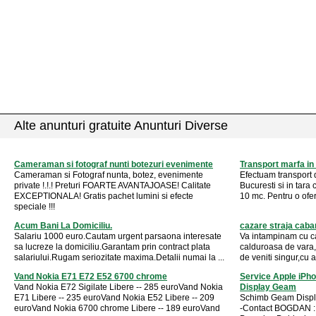
Alte anunturi gratuite Anunturi Diverse
Cameraman si fotograf nunti botezuri evenimente
Transport marfa in 
Cameraman si Fotograf nunta, botez, evenimente
Efectuam transport 
private !.!.! Preturi FOARTE AVANTAJOASE! Calitate
Bucuresti si in tara
EXCEPTIONALA! Gratis pachet lumini si efecte
10 mc. Pentru o ofer
speciale !!!
Acum Bani La Domiciliu.
cazare straja caba
Salariu 1000 euro.Cautam urgent parsaona interesate
Va intampinam cu ca
sa lucreze la domiciliu.Garantam prin contract plata
calduroasa de vara,
salariului.Rugam seriozitate maxima.Detalii numai la ...
de veniti singur,cu a
Vand Nokia E71 E72 E52 6700 chrome
Service Apple iPh
Vand Nokia E72 Sigilate Libere -- 285 euroVand Nokia
Display Geam
E71 Libere -- 235 euroVand Nokia E52 Libere -- 209
Schimb Geam Displ
euroVand Nokia 6700 chrome Libere -- 189 euroVand
-Contact BOGDAN :