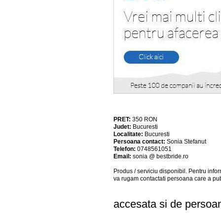
PRET:
350
RON
Judet:
Bucuresti
Localitate:
Bucuresti
Persoana contact:
Sonia Stefanut
Telefon:
0748561051
Email:
sonia @ bestbride.ro
Produs / serviciu
disponibil
. Pentru info
va rugam contactati persoana care a pub
accesata si de persoa