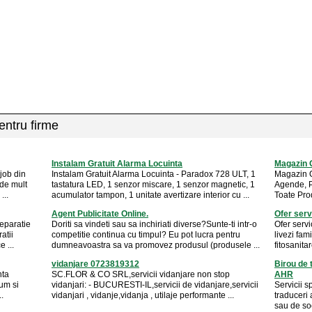
pentru firme
Instalam Gratuit Alarma Locuinta
Magazin 
 job din
Instalam Gratuit Alarma Locuinta - Paradox 728 ULT, 1
Magazin O
 de mult
tastatura LED, 1 senzor miscare, 1 senzor magnetic, 1
Agende, Pi
...
acumulator tampon, 1 unitate avertizare interior cu ...
Toate Prod
Agent Publicitate Online.
Ofer servi
eparatie
Doriti sa vindeti sau sa inchiriati diverse?Sunte-ti intr-o
Ofer servic
atii
competitie continua cu timpul? Eu pot lucra pentru
livezi fam
e ...
dumneavoastra sa va promovez produsul (produsele ...
fitosanitare
vidanjare 0723819312
Birou de 
nta
SC.FLOR & CO SRL,servicii vidanjare non stop
AHR
cum si
vidanjari: - BUCURESTI-IL,servicii de vidanjare,servicii
Servicii s
.
vidanjari , vidanje,vidanja , utilaje performante ...
traduceri 
sau de soc