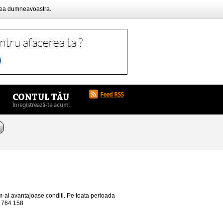
rea dumneavoastra.
 m-ai avantajoase conditi. Pe toata perioada
42 764 158