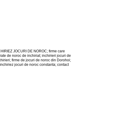
INCHIRIEZ JOCURI DE NOROC; firme care
ate de noroc de inchiriat; inchirieri jocuri de
chirieri; firme de jocuri de noroc din Dorohoi;
; inchiriez jocuri de noroc constanta; contact