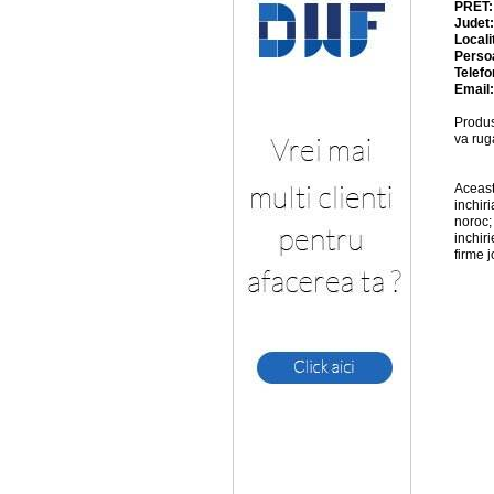
PRET
Judet
Locali
Perso
Telefo
Email
Produs
va rug
Aceast
inchir
noroc;
inchiri
firme 