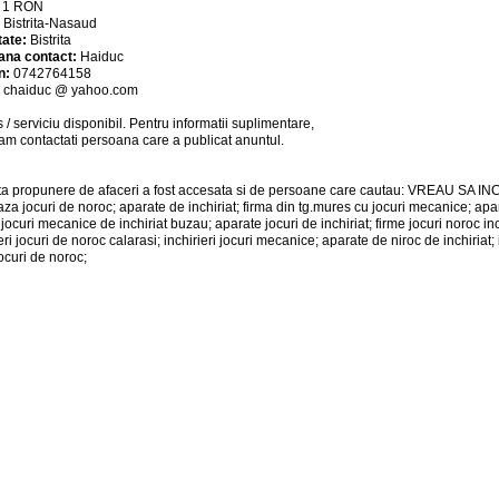
:
1
RON
:
Bistrita-Nasaud
tate:
Bistrita
ana contact:
Haiduc
n:
0742764158
:
chaiduc @ yahoo.com
 / serviciu
disponibil
. Pentru informatii suplimentare,
am contactati persoana care a publicat anuntul.
a propunere de afaceri a fost accesata si de persoane care cautau: VREAU SA 
iaza jocuri de noroc; aparate de inchiriat; firma din tg.mures cu jocuri mecanice; apar
 jocuri mecanice de inchiriat buzau; aparate jocuri de inchiriat; firme jocuri noroc in
eri jocuri de noroc calarasi; inchirieri jocuri mecanice; aparate de niroc de inchiriat
jocuri de noroc;