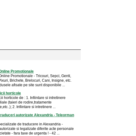
Online Promotionale
nline Promotionale - Tricouri, Sepci, Genti,
xuri, Brichete, Brelocuri, Cani, Insigne, etc.
usele afisate pe site sunt disponibile ...
cii horticole
ii horticole de : 1. Infiintare si intretinere
iliale (taieri de rodire,tratamente
,etc..); 2. Infiintare si intretinere ...
traduceri autorizate Alexandria - Teleorman
pecializate de traducere in Alexandria -
autorizate si legalizate diferite acte personale
ietate - fara taxe de urgenta ! - 42 ...