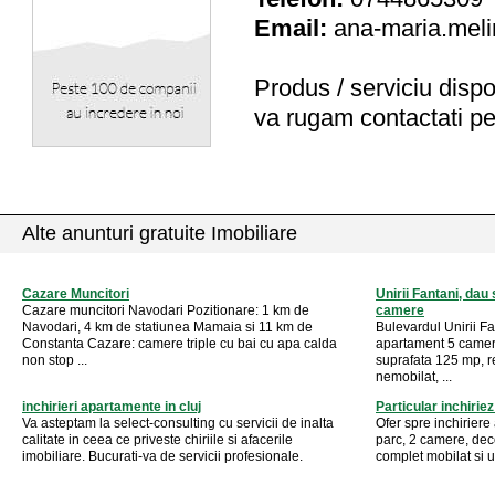
Email:
ana-maria.meli
Produs / serviciu
dispo
va rugam contactati pe
Alte anunturi gratuite Imobiliare
Cazare Muncitori
Unirii Fantani, dau
Cazare muncitori Navodari Pozitionare: 1 km de
camere
Navodari, 4 km de statiunea Mamaia si 11 km de
Bulevardul Unirii Fa
Constanta Cazare: camere triple cu bai cu apa calda
apartament 5 camere
non stop ...
suprafata 125 mp, re
nemobilat, ...
inchirieri apartamente in cluj
Particular inchirie
Va asteptam la select-consulting cu servicii de inalta
Ofer spre inchiriere
calitate in ceea ce priveste chiriile si afacerile
parc, 2 camere, de
imobiliare. Bucurati-va de servicii profesionale.
complet mobilat si ut