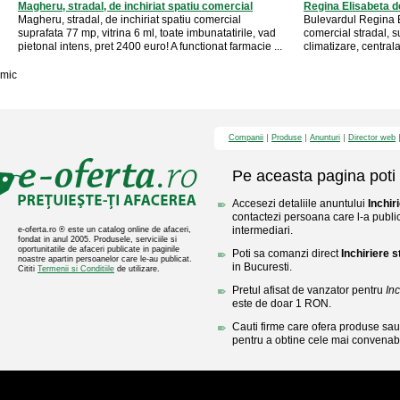
Magheru, stradal, de inchiriat spatiu comercial
Regina Elisabeta de
Magheru, stradal, de inchiriat spatiu comercial
Bulevardul Regina E
suprafata 77 mp, vitrina 6 ml, toate imbunatatirile, vad
comercial stradal, s
pietonal intens, pret 2400 euro! A functionat farmacie ...
climatizare, centrala
mic
Companii
Produse
Anunturi
Director web
Pe aceasta pagina poti 
Accesezi detaliile anuntului
Inchir
contactezi persoana care l-a public
intermediari.
e-oferta.ro ® este un catalog online de afaceri,
fondat in anul 2005. Produsele, serviciile si
oportunitatile de afaceri publicate in paginile
Poti sa comanzi direct
Inchiriere s
noastre apartin persoanelor care le-au publicat.
in Bucuresti.
Cititi
Termenii si Conditiile
de utilizare.
Pretul afisat de vanzator pentru
Inc
este de doar 1 RON.
Cauti firme care ofera produse sau 
pentru a obtine cele mai convenabi