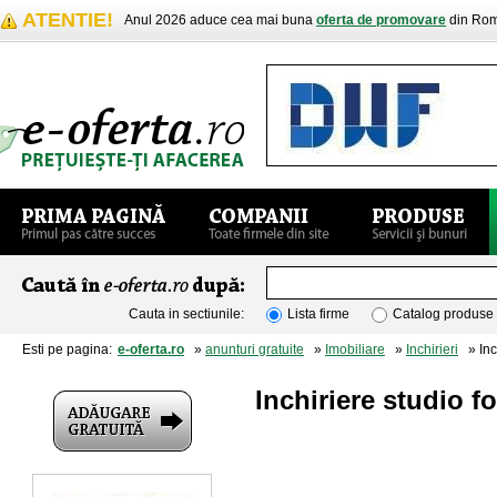
ATENTIE!
Anul 2026 aduce cea mai buna
oferta de promovare
din Rom
Cauta in sectiunile:
Lista firme
Catalog produse
Esti pe pagina:
e-oferta.ro
»
anunturi gratuite
»
Imobiliare
»
Inchirieri
» Inch
Inchiriere studio f