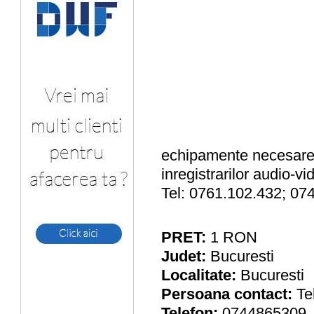
echipamente necesare 
inregistrarilor audio-vi
Tel: 0761.102.432; 07
PRET:
1
RON
Judet:
Bucuresti
Localitate:
Bucuresti
Persoana contact:
Te
Telefon:
0744865309