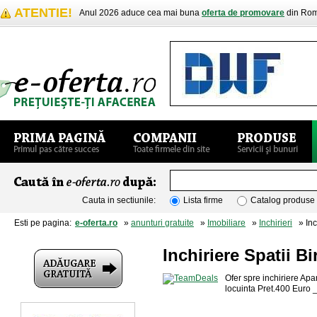
ATENTIE!
Anul 2026 aduce cea mai buna
oferta de promovare
din Rom
Cauta in sectiunile:
Lista firme
Catalog produse
Esti pe pagina:
e-oferta.ro
»
anunturi gratuite
»
Imobiliare
»
Inchirieri
» Inch
Inchiriere Spatii Bi
Ofer spre inchiriere Apa
locuinta Pret.400 Euro _