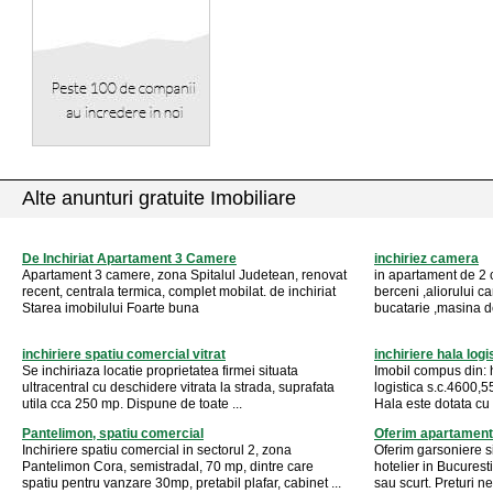
Alte anunturi gratuite Imobiliare
De Inchiriat Apartament 3 Camere
inchiriez camera
Apartament 3 camere, zona Spitalul Judetean, renovat
in apartament de 2
recent, centrala termica, complet mobilat. de inchiriat
berceni ,aliorului c
Starea imobilului Foarte buna
bucatarie ,masina d
inchiriere spatiu comercial vitrat
inchiriere hala logi
Se inchiriaza locatie proprietatea firmei situata
Imobil compus din: h
ultracentral cu deschidere vitrata la strada, suprafata
logistica s.c.4600,5
utila cca 250 mp. Dispune de toate ...
Hala este dotata cu
Pantelimon, spatiu comercial
Oferim apartamente
Inchiriere spatiu comercial in sectorul 2, zona
Oferim garsoniere s
Pantelimon Cora, semistradal, 70 mp, dintre care
hotelier in Bucurest
spatiu pentru vanzare 30mp, pretabil plafar, cabinet ...
sau scurt. Preturi n