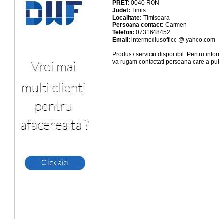
PRET:
0040
RON
Judet:
Timis
Localitate:
Timisoara
Persoana contact:
Carmen
Telefon:
0731648452
Email:
intermediusoffice @ yahoo.com
Produs / serviciu
disponibil
. Pentru info
va rugam contactati persoana care a pub