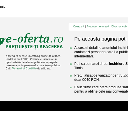
mic
Companii
Produse
Anunturi
Director web
Pe aceasta pagina poti 
Accesezi detaliile anuntului
Inchir
contactezi persoana care l-a public
intermediari.
e-oferta.ro ® este un catalog online de afaceri,
fondat in anul 2005. Produsele, serviciile si
oportunitatile de afaceri publicate in paginile
Poti sa comanzi direct
Inchiriere S
noastre apartin persoanelor care le-au publicat.
Timis.
Cititi
Termenii si Conditiile
de utilizare.
Pretul afisat de vanzator pentru
Inc
doar 0040 RON.
Cauti firme care ofera produse sau 
pentru a obtine cele mai convenabi