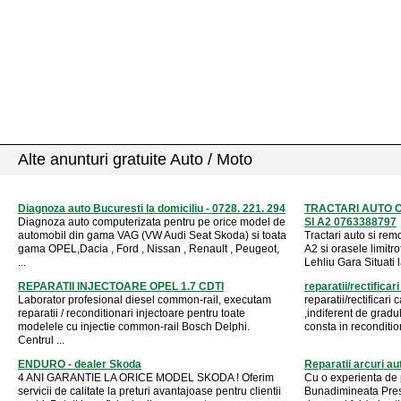
Alte anunturi gratuite Auto / Moto
Diagnoza auto Bucuresti la domiciliu - 0728. 221. 294
TRACTARI AUTO 
Diagnoza auto computerizata pentru pe orice model de
SI A2 0763388797
automobil din gama VAG (VW Audi Seat Skoda) si toata
Tractari auto si rem
gama OPEL,Dacia , Ford , Nissan , Renault , Peugeot,
A2 si orasele limitr
...
Lehliu Gara Situati l
REPARATII INJECTOARE OPEL 1.7 CDTI
reparatii/rectificar
Laborator profesional diesel common-rail, executam
reparatii/rectificari
reparatii / reconditionari injectoare pentru toate
,indiferent de gradu
modelele cu injectie common-rail Bosch Delphi.
consta in reconditi
Centrul ...
ENDURO - dealer Skoda
Reparatii arcuri au
4 ANI GARANTIE LA ORICE MODEL SKODA ! Oferim
Cu o experienta de 
servicii de calitate la preturi avantajoase pentru clientii
Bunadimineata Prest 