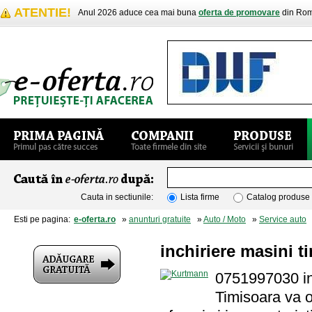
ATENTIE!
Anul 2026 aduce cea mai buna
oferta de promovare
din Rom
Cauta in sectiunile:
Lista firme
Catalog produse
Esti pe pagina:
e-oferta.ro
»
anunturi gratuite
»
Auto / Moto
»
Service auto
»
inchiriere masini t
0751997030 in
Timisoara va of