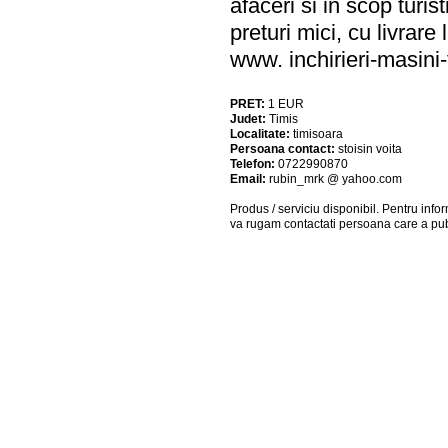
afaceri si in scop turis
preturi mici, cu livrar
www. inchirieri-masini
PRET:
1
EUR
Judet:
Timis
Localitate:
timisoara
Persoana contact:
stoisin voita
Telefon:
0722990870
Email:
rubin_mrk @ yahoo.com
Produs / serviciu
disponibil
. Pentru info
va rugam contactati persoana care a pub