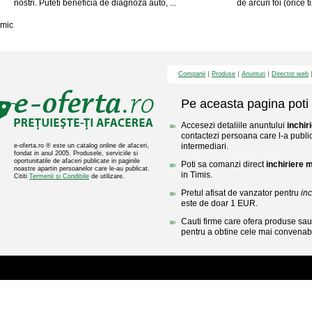
nostri. Puteti beneficia de diagnoza auto, ...
de arcuri foi (orice t
mic
Companii
Produse
Anunturi
Director web
Pe aceasta pagina poti 
Accesezi detaliile anuntului
inchir
contactezi persoana care l-a public
intermediari.
e-oferta.ro ® este un catalog online de afaceri,
fondat in anul 2005. Produsele, serviciile si
oportunitatile de afaceri publicate in paginile
Poti sa comanzi direct
inchiriere 
noastre apartin persoanelor care le-au publicat.
in Timis.
Cititi
Termenii si Conditiile
de utilizare.
Pretul afisat de vanzator pentru
inc
este de doar 1 EUR.
Cauti firme care ofera produse sau 
pentru a obtine cele mai convenabi