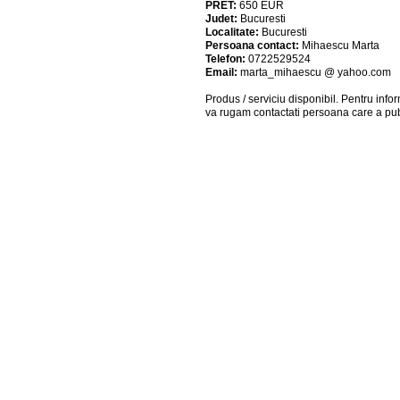
PRET:
650
EUR
Judet:
Bucuresti
Localitate:
Bucuresti
Persoana contact:
Mihaescu Marta
Telefon:
0722529524
Email:
marta_mihaescu @ yahoo.com
Produs / serviciu
disponibil
. Pentru info
va rugam contactati persoana care a pub