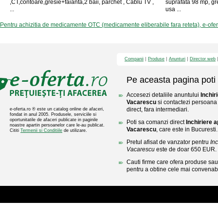
,CT,contoare,gresie+faianta,2 baii, parchet , Cablu TV ,
suprafata 98 mp, gre
...
usa ...
Pentru achizitia de medicamente OTC (medicamente eliberabile fara reteta), e-ofe
Companii
Produse
Anunturi
Director web
Pe aceasta pagina poti 
Accesezi detaliile anuntului
Inchir
Vacarescu
si contactezi persoana 
direct, fara intermediari.
e-oferta.ro ® este un catalog online de afaceri,
fondat in anul 2005. Produsele, serviciile si
oportunitatile de afaceri publicate in paginile
Poti sa comanzi direct
Inchiriere 
noastre apartin persoanelor care le-au publicat.
Vacarescu
, care este in Bucuresti.
Cititi
Termenii si Conditiile
de utilizare.
Pretul afisat de vanzator pentru
Inc
Vacarescu
este de doar 650 EUR.
Cauti firme care ofera produse sau 
pentru a obtine cele mai convenabi