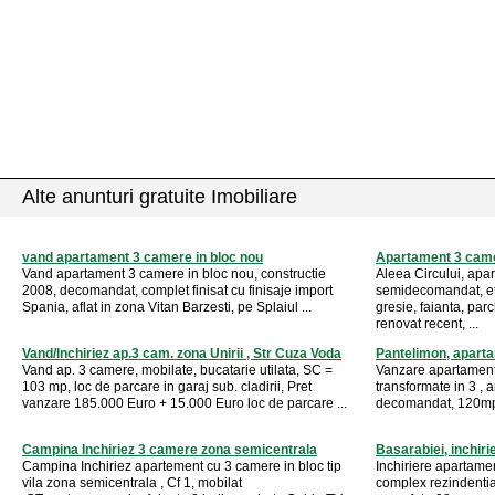
Alte anunturi gratuite Imobiliare
vand apartament 3 camere in bloc nou
Apartament 3 came
Vand apartament 3 camere in bloc nou, constructie
Aleea Circului, apa
2008, decomandat, complet finisat cu finisaje import
semidecomandat, eta
Spania, aflat in zona Vitan Barzesti, pe Splaiul ...
gresie, faianta, par
renovat recent, ...
Vand/Inchiriez ap.3 cam. zona Unirii , Str Cuza Voda
Pantelimon, apart
Vand ap. 3 camere, mobilate, bucatarie utilata, SC =
Vanzare apartament
103 mp, loc de parcare in garaj sub. cladirii, Pret
transformate in 3 , 
vanzare 185.000 Euro + 15.000 Euro loc de parcare ...
decomandat, 120mp ,
Campina Inchiriez 3 camere zona semicentrala
Basarabiei, inchir
Campina Inchiriez apartement cu 3 camere in bloc tip
Inchiriere apartame
vila zona semicentrala , Cf 1, mobilat
complex rezindenti