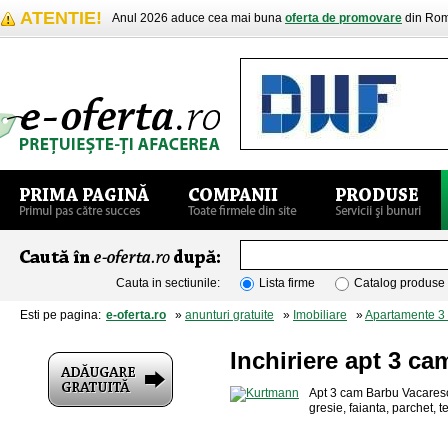
ATENTIE!
Anul 2026 aduce cea mai buna
oferta de promovare
din Rom
Cauta in sectiunile:
Lista firme
Catalog produse
Esti pe pagina:
e-oferta.ro
»
anunturi gratuite
»
Imobiliare
»
Apartamente 3
Inchiriere apt 3 c
Apt 3 cam Barbu Vacarescu
gresie, faianta, parchet,