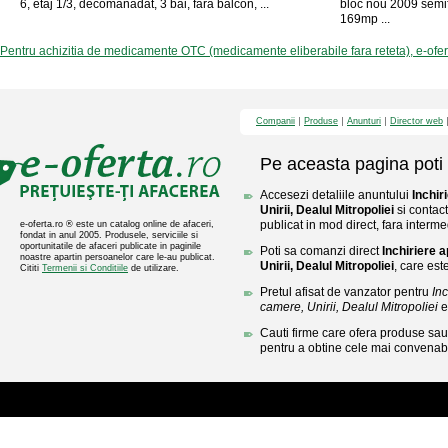
6, etaj 1/3, decomanadat, 3 bai, fara balcon, ...
bloc nou 2009 semif
169mp ...
Pentru achizitia de medicamente OTC (medicamente eliberabile fara reteta), e-ofe
Companii
Produse
Anunturi
Director web
Pe aceasta pagina poti 
Accesezi detaliile anuntului
Inchir
Unirii, Dealul Mitropoliei
si contac
publicat in mod direct, fara interme
e-oferta.ro ® este un catalog online de afaceri,
fondat in anul 2005. Produsele, serviciile si
oportunitatile de afaceri publicate in paginile
Poti sa comanzi direct
Inchiriere 
noastre apartin persoanelor care le-au publicat.
Unirii, Dealul Mitropoliei
, care est
Cititi
Termenii si Conditiile
de utilizare.
Pretul afisat de vanzator pentru
In
camere, Unirii, Dealul Mitropoliei
e
Cauti firme care ofera produse sau 
pentru a obtine cele mai convenabi