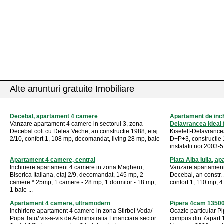
Alte anunturi gratuite Imobiliare
Decebal, apartament 4 camere
Apartament de inchi
Vanzare apartament 4 camere in sectorul 3, zona
Delavrancea Ideal 
Decebal colt cu Delea Veche, an constructie 1988, etaj
Kiseleff-Delavrancea
2/10, confort 1, 108 mp, decomandat, living 28 mp, baie
D+P+3, constructie 1
...
instalatii noi 2003-5,
Apartament 4 camere, central
Piata Alba Iulia, 
Inchiriere apartament 4 camere in zona Magheru,
Vanzare apartament 
Biserica Italiana, etaj 2/9, decomandat, 145 mp, 2
Decebal, an constr.
camere * 25mp, 1 camere - 28 mp, 1 dormitor - 18 mp,
confort 1, 110 mp, 4 
1 baie ...
Apartament 4 camere, ultramodern
Pipera 4cam 13500
Inchiriere apartament 4 camere in zona Stirbei Voda/
Ocazie particular Pi
Popa Tatu/ vis-a-vis de Administratia Financiara sector
compus din 7apart 