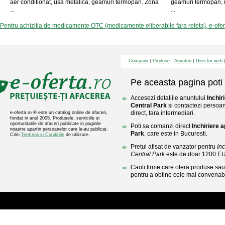
aer conditionat, usa metalica, geamuri termopan. Zona
geamuri termopan, u
...
...
Pentru achizitia de medicamente OTC (medicamente eliberabile fara reteta), e-ofe
Companii
Produse
Anunturi
Director web
Pe aceasta pagina poti 
Accesezi detaliile anuntului
Inchir
Central Park
si contactezi persoan
direct, fara intermediari.
e-oferta.ro ® este un catalog online de afaceri,
fondat in anul 2005. Produsele, serviciile si
oportunitatile de afaceri publicate in paginile
Poti sa comanzi direct
Inchiriere 
noastre apartin persoanelor care le-au publicat.
Park
, care este in Bucuresti.
Cititi
Termenii si Conditiile
de utilizare.
Pretul afisat de vanzator pentru
In
Central Park
este de doar 1200 E
Cauti firme care ofera produse sau 
pentru a obtine cele mai convenabi