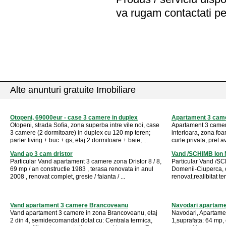
va rugam contactati pe
Alte anunturi gratuite Imobiliare
Otopeni, 69000eur - case 3 camere in duplex
Apartament 3 cam
Otopeni, strada Sofia, zona superba intre vile noi, case
Apartament 3 camere
3 camere (2 dormitoare) in duplex cu 120 mp teren;
interioara, zona foa
parter living + buc + gs; etaj 2 dormitoare + baie; ...
curte privata, pret a
Vand ap 3 cam dristor
Vand /SCHIMB Ion 
Particular Vand apartament 3 camere zona Dristor 8 / 8,
Particular Vand /SC
69 mp / an constructie 1983 , terasa renovata in anul
Domenii-Ciuperca, cf
2008 , renovat complet, gresie / faianta / ...
renovat,realibitat te
Vand apartament 3 camere Brancoveanu
Navodari apartam
Vand apartament 3 camere in zona Brancoveanu, etaj
Navodari, Apartame
2 din 4, semidecomandat dotat cu: Centrala termica,
1,suprafata: 64 mp, 