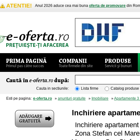
ATENTIE!
Anul 2026 aduce cea mai buna
oferta de promovare
din Rom
Cauta in sectiunile:
Lista firme
Catalog produse
Esti pe pagina:
e-oferta.ro
»
anunturi gratuite
»
Imobiliare
»
Apartamente 3
Inchiriere apartam
Inchiriere apartamen
Zona Stefan cel Mare 