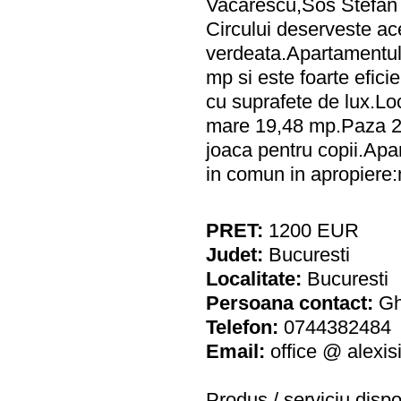
Vacarescu,Sos Stefan 
Circului deserveste acea
verdeata.Apartamentul
mp si este foarte efici
cu suprafete de lux.Lo
mare 19,48 mp.Paza 24h
joaca pentru copii.Apar
in comun in apropiere
PRET:
1200
EUR
Judet:
Bucuresti
Localitate:
Bucuresti
Persoana contact:
Gh
Telefon:
0744382484
Email:
office @ alexis
Produs / serviciu
dispo