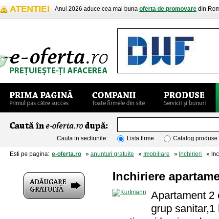
ATENTIE!
Anul 2026 aduce cea mai buna
oferta de promovare
din Rom
Cauta in sectiunile:
Lista firme
Catalog produse
Esti pe pagina:
e-oferta.ro
»
anunturi gratuite
»
Imobiliare
»
Inchirieri
» Inch
Inchiriere apartam
Apartament 2 
grup sanitar,1