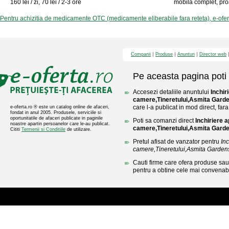
160 lei / zi, 70 lei / 2-3 ore
mobila complet, proa
Pentru achizitia de medicamente OTC (medicamente eliberabile fara reteta), e-ofe
Companii
Produse
Anunturi
Director web
Pe aceasta pagina poti 
Accesezi detaliile anuntului
Inchir
camere,Tineretului,Asmita Gard
care l-a publicat in mod direct, fara
e-oferta.ro ® este un catalog online de afaceri,
fondat in anul 2005. Produsele, serviciile si
oportunitatile de afaceri publicate in paginile
Poti sa comanzi direct
Inchiriere 
noastre apartin persoanelor care le-au publicat.
camere,Tineretului,Asmita Gard
Cititi
Termenii si Conditiile
de utilizare.
Pretul afisat de vanzator pentru
In
camere,Tineretului,Asmita Garden
Cauti firme care ofera produse sau 
pentru a obtine cele mai convenabi