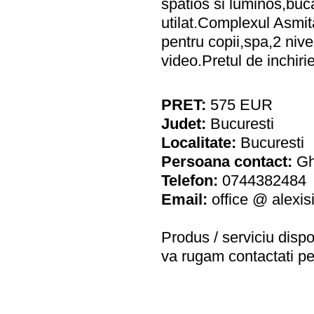
spatios si luminos,buc
utilat.Complexul Asmit
pentru copii,spa,2 niv
video.Pretul de inchiri
PRET:
575
EUR
Judet:
Bucuresti
Localitate:
Bucuresti
Persoana contact:
Gh
Telefon:
0744382484
Email:
office @ alexis
Produs / serviciu
dispo
va rugam contactati pe