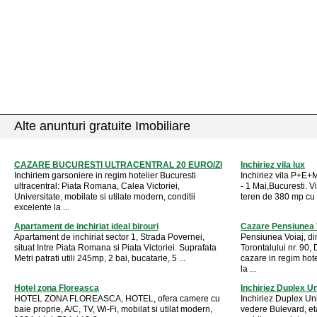
Alte anunturi gratuite Imobiliare
CAZARE BUCURESTI ULTRACENTRAL 20 EURO/ZI
Inchiriez vila lux
Inchiriem garsoniere in regim hotelier Bucuresti
Inchiriez vila P+E+
ultracentral: Piata Romana, Calea Victoriei,
- 1 Mai,Bucuresti. V
Universitate, mobilate si utilate modern, conditii
teren de 380 mp cu 
excelente la ...
Apartament de inchiriat ideal birouri
Cazare Pensiunea 
Apartament de inchiriat sector 1, Strada Povernei,
Pensiunea Voiaj, di
situat Intre Piata Romana si Piata Victoriei. Suprafata
Torontalului nr. 90
Metri patrati utili 245mp, 2 bai, bucatarie, 5 ...
cazare in regim hote
la ...
Hotel zona Floreasca
Inchiriez Duplex Un
HOTEL ZONA FLOREASCA, HOTEL, ofera camere cu
Inchiriez Duplex Un
baie proprie, A/C, TV, Wi-Fi, mobilat si utilat modern,
vedere Bulevard, eta